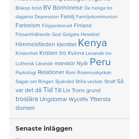
BV
Bönhörelse
Biskop
bröd
De heliga tre
Familj
dagarna
Depression
Familjekommunion
Fariseism
Finland
Filipperbrevet
Försanthållande
God
Golgata
Hesekiel
Kenya
Himmelsfärden
Identitet
Kristen tro
Kvinna
Kristenhet
Levande tro
Peru
manskör
Nyår
Luthersk
Lärande
Relationer
Psykologi
Rom
Roseniuskyrkan
Så
Sagan om Ringen
Sjukvård
Stilla veckan
Straff
Tid
var det då
Till Liv
Trons grund
troslära
Yttersta
Ungdomar
Wycliffe
domen
Senaste inläggen