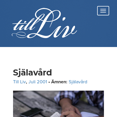
Skip
to
Toggl
content
navig
Själavård
Till Liv
,
Juli 2001
• Ämnen:
Själavård