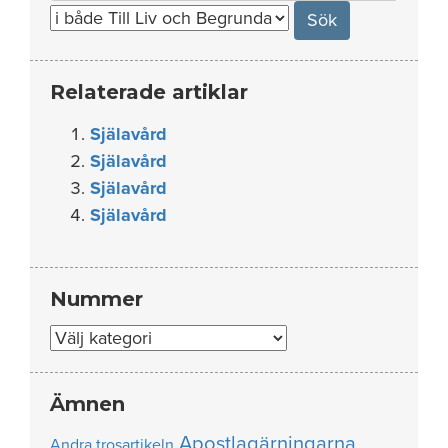
for:
Relaterade artiklar
Själavård
Själavård
Själavård
Själavård
Nummer
Nummer
Ämnen
Apostlagärningarna
Andra trosartikeln