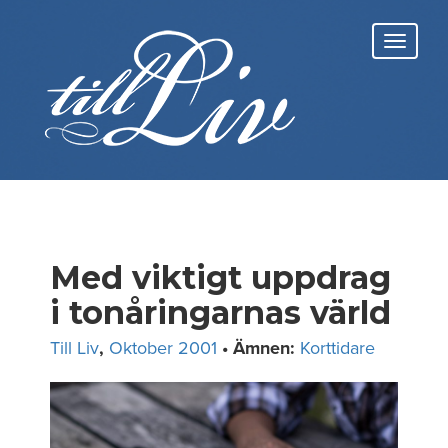
Skip
to
Toggl
content
navig
Med viktigt uppdrag
i tonåringarnas värld
Till Liv
,
Oktober 2001
• Ämnen:
Korttidare