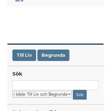
Till Liv
Begrunda
Sök
Search
for: