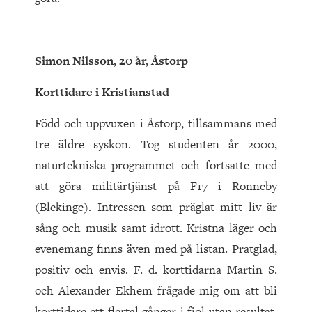
Simon Nilsson, 20 år, Åstorp
Korttidare i Kristianstad
Född och uppvuxen i Åstorp, tillsammans med
tre äldre syskon. Tog studenten år 2000,
naturtekniska programmet och fortsatte med
att göra militärtjänst på F17 i Ronneby
(Blekinge). Intressen som präglat mitt liv är
sång och musik samt idrott. Kristna läger och
evenemang finns även med på listan. Pratglad,
positiv och envis. F. d. korttidarna Martin S.
och Alexander Ekhem frågade mig om att bli
korttidare ett flertal gånger i fjol utan resultat.