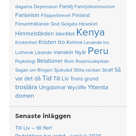
Familj
dagarna
Depression
Familjekommunion
Fariseism
Finland
Filipperbrevet
Försanthållande
God
Golgata
Hesekiel
Kenya
Himmelsfärden
Identitet
Kristen tro
Kvinna
Kristenhet
Levande tro
Peru
manskör
Nyår
Luthersk
Lärande
Relationer
Psykologi
Rom
Roseniuskyrkan
Så
Sagan om Ringen
Sjukvård
Stilla veckan
Straff
Tid
var det då
Till Liv
Trons grund
troslära
Yttersta
Ungdomar
Wycliffe
domen
Senaste inläggen
Till Liv – till fler!
Redaktören har ordet • juni/juli 2026