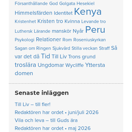
Försanthållande
God
Golgata
Hesekiel
Kenya
Himmelsfärden
Identitet
Kristen tro
Kvinna
Kristenhet
Levande tro
Peru
manskör
Nyår
Luthersk
Lärande
Relationer
Psykologi
Rom
Roseniuskyrkan
Så
Sagan om Ringen
Sjukvård
Stilla veckan
Straff
Tid
var det då
Till Liv
Trons grund
troslära
Yttersta
Ungdomar
Wycliffe
domen
Senaste inläggen
Till Liv – till fler!
Redaktören har ordet • juni/juli 2026
Vila och leva – till Guds ära
Redaktören har ordet • maj 2026