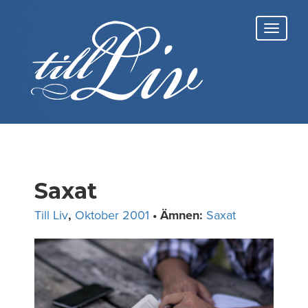
Skip
to
Toggl
content
navig
Saxat
Till Liv
,
Oktober 2001
• Ämnen:
Saxat