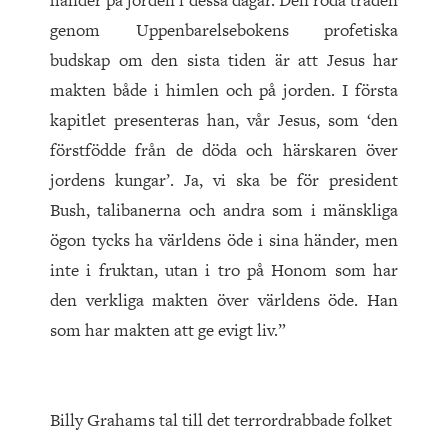
händer på jorden i dessa dagar. Den röda tråden
genom Uppenbarelsebokens profetiska
budskap om den sista tiden är att Jesus har
makten både i himlen och på jorden. I första
kapitlet presenteras han, vår Jesus, som ‘den
förstfödde från de döda och härskaren över
jordens kungar’. Ja, vi ska be för president
Bush, talibanerna och andra som i mänskliga
ögon tycks ha världens öde i sina händer, men
inte i fruktan, utan i tro på Honom som har
den verkliga makten över världens öde. Han
som har makten att ge evigt liv.”
Billy Grahams tal till det terrordrabbade folket