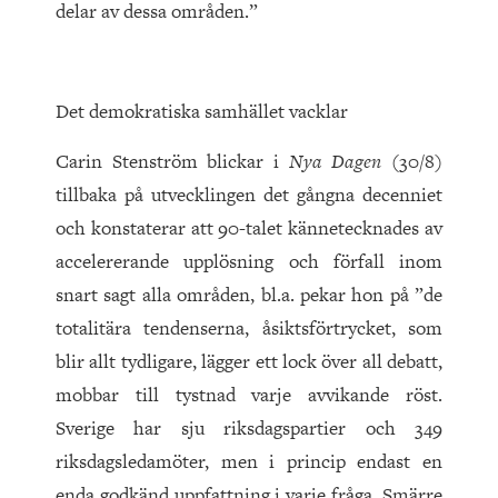
delar av dessa områden.”
Det demokratiska samhället vacklar
Carin Stenström blickar i
Nya Dagen
(30/8)
tillbaka på utvecklingen det gångna decenniet
och konstaterar att 90-talet kännetecknades av
accelererande upplösning och förfall inom
snart sagt alla områden, bl.a. pekar hon på ”de
totalitära tendenserna, åsiktsförtrycket, som
blir allt tydligare, lägger ett lock över all debatt,
mobbar till tystnad varje avvikande röst.
Sverige har sju riksdagspartier och 349
riksdagsledamöter, men i princip endast en
enda godkänd uppfattning i varje fråga. Smärre