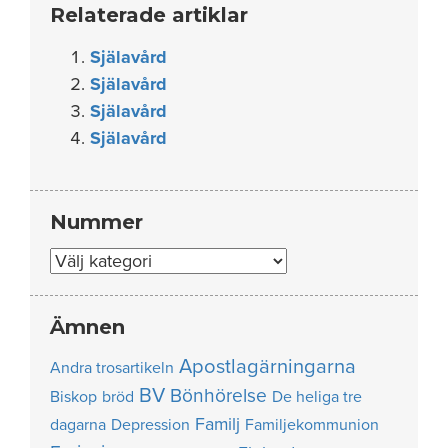
Relaterade artiklar
Själavård
Själavård
Själavård
Själavård
Nummer
Nummer
Ämnen
Apostlagärningarna
Andra trosartikeln
BV
Bönhörelse
Biskop
bröd
De heliga tre
Familj
dagarna
Depression
Familjekommunion