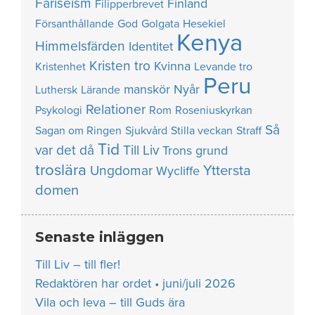
Fariseism
Finland
Filipperbrevet
Försanthållande
God
Golgata
Hesekiel
Kenya
Himmelsfärden
Identitet
Kristen tro
Kvinna
Kristenhet
Levande tro
Peru
manskör
Nyår
Luthersk
Lärande
Relationer
Psykologi
Rom
Roseniuskyrkan
Så
Sagan om Ringen
Sjukvård
Stilla veckan
Straff
Tid
var det då
Till Liv
Trons grund
troslära
Yttersta
Ungdomar
Wycliffe
domen
Senaste inläggen
Till Liv – till fler!
Redaktören har ordet • juni/juli 2026
Vila och leva – till Guds ära