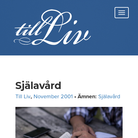
Skip
to
Toggl
content
navig
Själavård
Till Liv
,
November 2001
• Ämnen:
Själavård