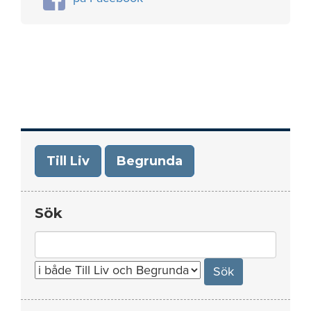
Till Liv
Begrunda
Sök
Search
for: