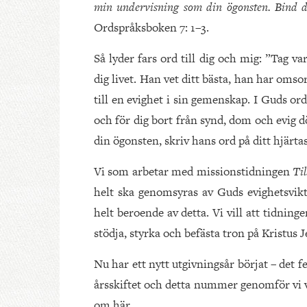
min undervisning som din ögonsten. Bind d
Ordspråksboken 7: 1–3.
Så lyder fars ord till dig och mig: ”Tag v
dig livet. Han vet ditt bästa, han har omsor
till en evighet i sin gemenskap. I Guds ord 
och för dig bort från synd, dom och evig dö
din ögonsten, skriv hans ord på ditt hjärtas
Vi som arbetar med missionstidningen
Ti
helt ska genomsyras av Guds evighetsvikti
helt beroende av detta. Vi vill att tidning
stödja, styrka och befästa tron på Kristus J
Nu har ett nytt utgivningsår börjat – det
årsskiftet och detta nummer genomför vi v
om här.