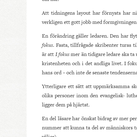
Att tidningens layout har förnyats har ni
verkligen ett gott jobb med formgivningen 
En förändring gäller ledaren. Den har fly
fokus
. Fasta, tillfrågade skribenter tura
är att
I fokus
mer än tidigare ledare ska ta
kristenheten och i det andliga livet. I fo
hans ord – och inte de senaste tendenserna 
Ytterligare ett sätt att uppmärksamma sk
olika personer inom den evangelisk- lut
ligger dem på hjärtat.
En del läsare har önskat bidrag av mer per
nummer att kunna ta del av människors ta
väljer).