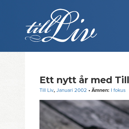
Skip
to
content
Ett nytt år med Till
Till Liv
,
Januari 2002
• Ämnen:
I fokus