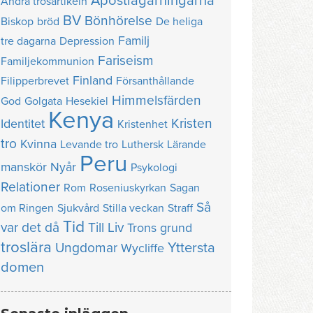
Apostlagärningarna
Andra trosartikeln
BV
Bönhörelse
Biskop
bröd
De heliga
Familj
tre dagarna
Depression
Fariseism
Familjekommunion
Finland
Filipperbrevet
Försanthållande
Himmelsfärden
God
Golgata
Hesekiel
Kenya
Kristen
Identitet
Kristenhet
tro
Kvinna
Levande tro
Luthersk
Lärande
Peru
manskör
Nyår
Psykologi
Relationer
Rom
Roseniuskyrkan
Sagan
Så
om Ringen
Sjukvård
Stilla veckan
Straff
Tid
var det då
Till Liv
Trons grund
troslära
Yttersta
Ungdomar
Wycliffe
domen