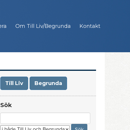
era
Om Till Liv/Begrunda
Kontakt
Till Liv
Begrunda
Sök
Search
for: