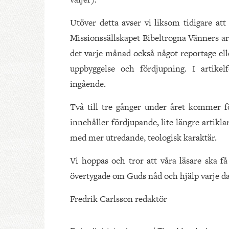
Utöver detta avser vi liksom tidigare at
Missionssällskapet Bibeltrogna Vänners arb
det varje månad också något reportage elle
uppbyggelse och fördjupning. I artik
ingående.
Två till tre gånger under året kommer 
innehåller fördjupande, lite längre artiklar
med mer utredande, teologisk karaktär.
Vi hoppas och tror att våra läsare ska f
övertygade om Guds nåd och hjälp varje da
Fredrik Carlsson redaktör