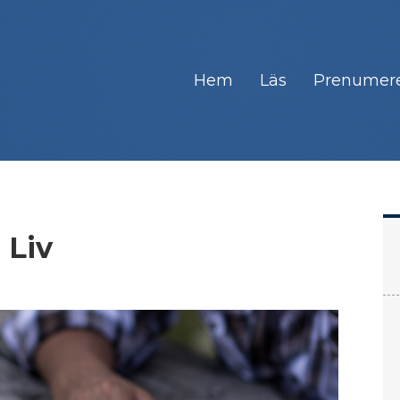
Hem
Läs
Prenumer
 Liv