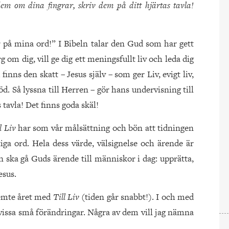
em om dina fingrar, skriv dem på ditt hjärtas tavla!
ar på mina ord!” I Bibeln talar den Gud som har gett
g om dig, vill ge dig ett meningsfullt liv och leda dig
finns den skatt – Jesus själv – som ger Liv, evigt liv,
d. Så lyssna till Herren – gör hans undervisning till
 tavla! Det finns goda skäl!
ll Liv
har som vår målsättning och bön att tidningen
ga ord. Hela dess värde, välsignelse och ärende är
en ska gå Guds ärende till människor i dag: upprätta,
esus.
 femte året med
Till Liv
(tiden går snabbt!). I och med
issa små förändringar. Några av dem vill jag nämna