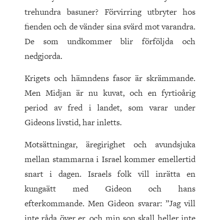
trehundra basuner? Förvirring utbryter hos
fienden och de vänder sina svärd mot varandra.
De som undkommer blir förföljda och
nedgjorda.
Krigets och hämndens fasor är skrämmande.
Men Midjan är nu kuvat, och en fyrtioårig
period av fred i landet, som varar under
Gideons livstid, har inletts.
Motsättningar, äregirighet och avundsjuka
mellan stammarna i Israel kommer emellertid
snart i dagen. Israels folk vill inrätta en
kungaätt med Gideon och hans
efterkommande. Men Gideon svarar: ”Jag vill
inte råda över er, och min son skall heller inte