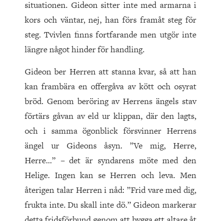
situationen. Gideon sitter inte med armarna i
kors och väntar, nej, han förs framåt steg för
steg. Tvivlen finns fortfarande men utgör inte
längre något hinder för handling.
Gideon ber Herren att stanna kvar, så att han
kan frambära en offergåva av kött och osyrat
bröd. Genom beröring av Herrens ängels stav
förtärs gåvan av eld ur klippan, där den lagts,
och i samma ögonblick försvinner Herrens
ängel ur Gideons åsyn. ”Ve mig, Herre,
Herre…” – det är syndarens möte med den
Helige. Ingen kan se Herren och leva. Men
återigen talar Herren i nåd: ”Frid vare med dig,
frukta inte. Du skall inte dö.” Gideon markerar
detta fridsförbund genom att bygga ett altare åt