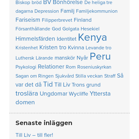
BV
Bönhörelse
Biskop
bröd
De heliga tre
Familj
dagarna
Depression
Familjekommunion
Fariseism
Finland
Filipperbrevet
Försanthållande
God
Golgata
Hesekiel
Kenya
Himmelsfärden
Identitet
Kristen tro
Kvinna
Kristenhet
Levande tro
Peru
manskör
Nyår
Luthersk
Lärande
Relationer
Psykologi
Rom
Roseniuskyrkan
Så
Sagan om Ringen
Sjukvård
Stilla veckan
Straff
Tid
var det då
Till Liv
Trons grund
troslära
Yttersta
Ungdomar
Wycliffe
domen
Senaste inläggen
Till Liv – till fler!