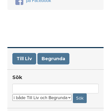
på Facebook
Till Liv
Begrunda
Sök
Search
for: