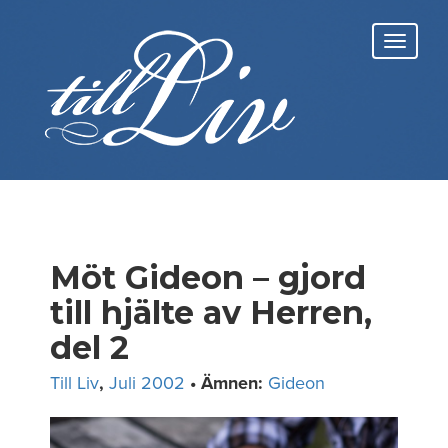
Skip
to
Toggl
content
navig
Möt Gideon – gjord
till hjälte av Herren,
del 2
Till Liv
,
Juli 2002
• Ämnen:
Gideon