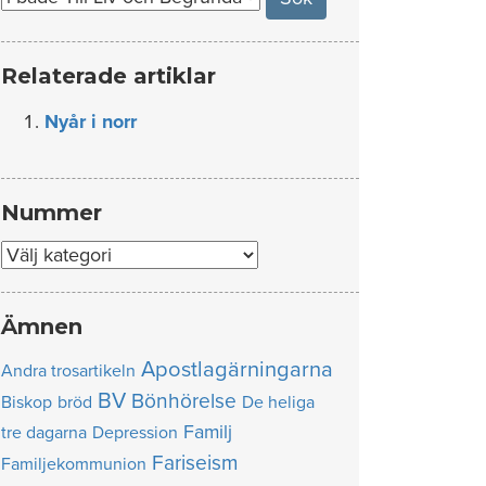
Relaterade artiklar
Nyår i norr
Nummer
Nummer
Ämnen
Apostlagärningarna
Andra trosartikeln
BV
Bönhörelse
Biskop
bröd
De heliga
Familj
tre dagarna
Depression
Fariseism
Familjekommunion