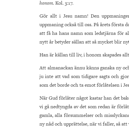
honom.
Kol. 3:17.
Gör allt i Jesu namn! Den uppmaningen
uppmaning också till oss. På årets första da
att få ha hans namn som ledstjärna för all
nytt år betyder sällan att så mycket blir n
Han är källan till liv, i honom skapades al
Att almanackan ännu känns ganska ny och f
ju inte att vad som tidigare sagts och gjo
som det borde och ta emot förlåtelsen i J
När Gud förlåter något kastar han det bak
vi gå nedtyngda av det som redan är förlåt
gamla, alla försummelser och misslyckand
ny nåd och upprättelse, när vi faller, så att