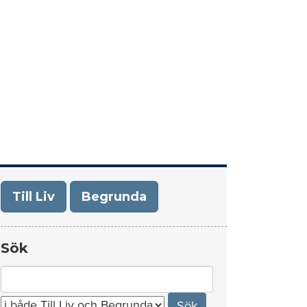
era
Om Till Liv/Begrunda
Kontakt
Till Liv
Begrunda
Sök
Search
for: