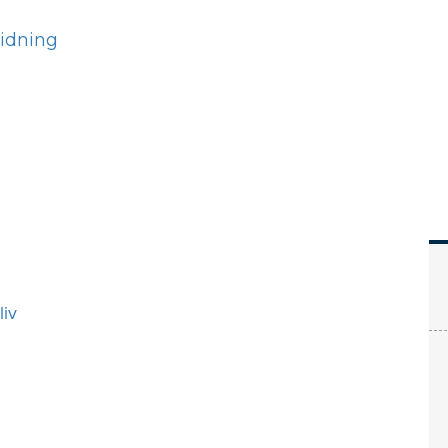
Hem
Läs
Prenumer
liv