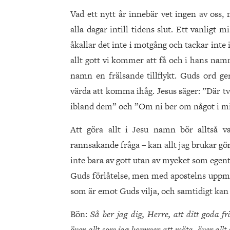
Vad ett nytt år innebär vet ingen av oss,
alla dagar intill tidens slut. Ett vanlig
åkallar det inte i motgång och tackar inte 
allt gott vi kommer att få och i hans nam
namn en frälsande tillflykt. Guds ord ge
värda att komma ihåg. Jesus säger: ”Där tv
ibland dem” och ”Om ni ber om något i mit
Att göra allt i Jesu namn bör alltså va
rannsakande fråga – kan allt jag brukar g
inte bara av gott utan av mycket som egent
Guds förlåtelse, men med apostelns uppman
som är emot Guds vilja, och samtidigt kan 
Bön:
Så ber jag dig, Herre, att ditt goda f
över allt som jag kommer att möta, över allt