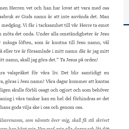
 men Herren vet och han har lovat att vara med oss
t missbruk av Guds namn är att inte använda det. Man
i medgång. Vi får i tacksamhet till vår Herre ta emot
n möta det onda. Under alla omständigheter är Jesu
r många löften, som är knutna till Jesu namn, väl
å eller tre är församlade i mitt namn där är jag mitt
t namn, skall jag göra det.” Ta Jesus på orden!
ra valspråket för våra liv. Det blir samtidigt en
öra, göras i Jesu namn? Våra dagar kommer att kantas
ligen skulle förbli osagt och ogjort och som behöver
ing i våra tankar kan en hel del förhindras av det
hans goda vilja ske i oss och genom oss.
rälsarenamn, som nämnts över mig, skall få stå skrivet
 som har hänt mig. Var med mig alla dagar och låt ditt