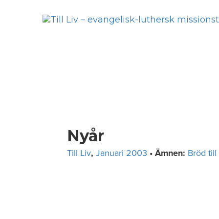
Skip
to
content
Nyår
Till Liv
,
Januari 2003
• Ämnen:
Bröd till 