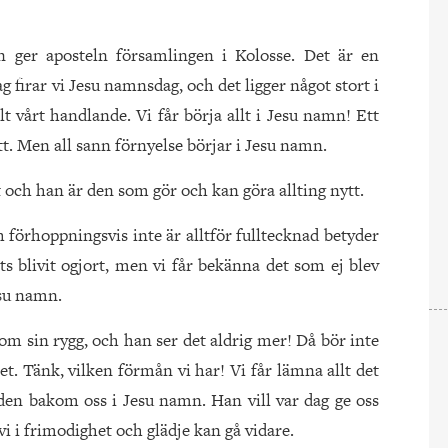
 ger aposteln församlingen i Kolosse. Det är en
g firar vi Jesu namnsdag, och det ligger något stort i
t vårt handlande. Vi får börja allt i Jesu namn! Ett
ytt. Men all sann förnyelse börjar i Jesu namn.
lt och han är den som gör och kan göra allting nytt.
örhoppningsvis inte är alltför fulltecknad betyder
rts blivit ogjort, men vi får bekänna det som ej blev
esu namn.
om sin rygg, och han ser det aldrig mer! Då bör inte
et. Tänk, vilken förmån vi har! Vi får lämna allt det
en bakom oss i Jesu namn. Han vill var dag ge oss
 vi i frimodighet och glädje kan gå vidare.