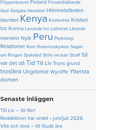
Finland
Filipperbrevet
Försanthållande
Himmelsfärden
God
Golgata
Hesekiel
Kenya
Kristen
Identitet
Kristenhet
tro
Kvinna
Levande tro
Luthersk
Lärande
Peru
manskör
Nyår
Psykologi
Relationer
Rom
Roseniuskyrkan
Sagan
Så
om Ringen
Sjukvård
Stilla veckan
Straff
Tid
var det då
Till Liv
Trons grund
troslära
Yttersta
Ungdomar
Wycliffe
domen
Senaste inläggen
Till Liv – till fler!
Redaktören har ordet • juni/juli 2026
Vila och leva – till Guds ära