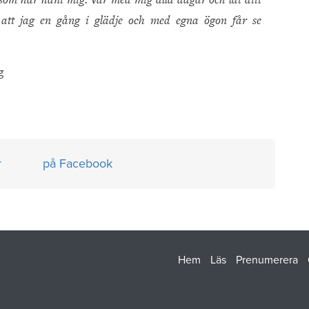
 att jag en gång i glädje och med egna ögon får se
g
r
på Facebook
Hem
Läs
Prenumerera