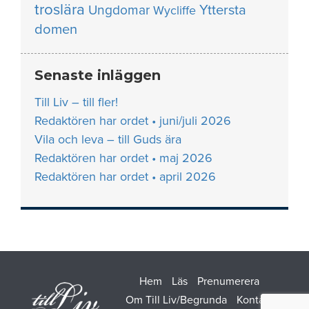
troslära
Yttersta
Ungdomar
Wycliffe
domen
Senaste inläggen
Till Liv – till fler!
Redaktören har ordet • juni/juli 2026
Vila och leva – till Guds ära
Redaktören har ordet • maj 2026
Redaktören har ordet • april 2026
Hem
Läs
Prenumerera
Om Till Liv/Begrunda
Kontakt