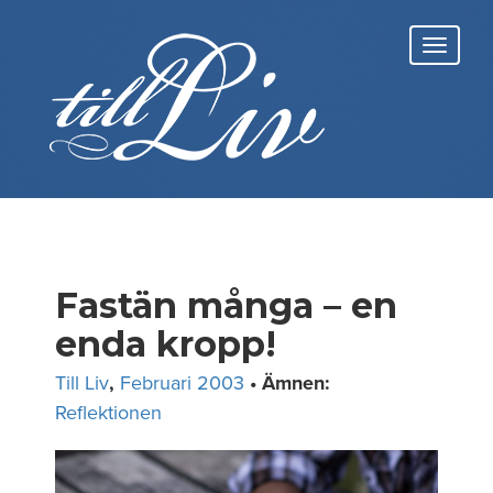
Skip
to
Toggl
content
navig
Fastän många – en
enda kropp!
Till Liv
,
Februari 2003
• Ämnen:
Reflektionen