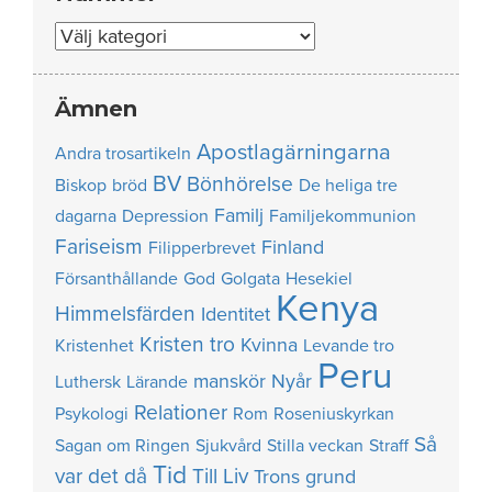
Nummer
Ämnen
Apostlagärningarna
Andra trosartikeln
BV
Bönhörelse
Biskop
bröd
De heliga tre
Familj
dagarna
Depression
Familjekommunion
Fariseism
Finland
Filipperbrevet
Försanthållande
God
Golgata
Hesekiel
Kenya
Himmelsfärden
Identitet
Kristen tro
Kvinna
Kristenhet
Levande tro
Peru
manskör
Nyår
Luthersk
Lärande
Relationer
Psykologi
Rom
Roseniuskyrkan
Så
Sagan om Ringen
Sjukvård
Stilla veckan
Straff
Tid
var det då
Till Liv
Trons grund