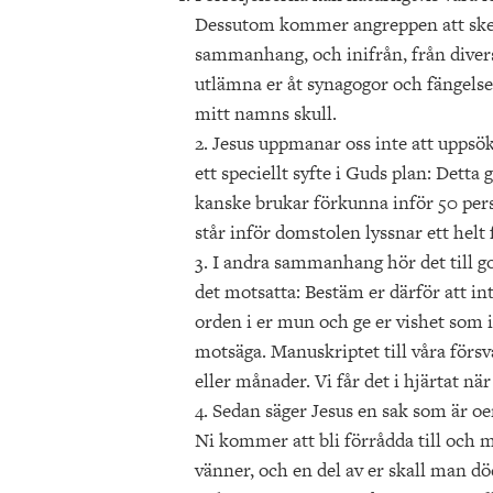
Dessutom kommer angreppen att ske 
sammanhang, och inifrån, från divers
utlämna er åt synagogor och fängelse
mitt namns skull.
2. Jesus uppmanar oss inte att uppsök
ett speciellt syfte i Guds plan: Detta g
kanske brukar förkunna inför 50 per
står inför domstolen lyssnar ett helt 
3. I andra sammanhang hör det till go
det motsatta: Bestäm er därför att int
orden i er mun och ge er vishet som i
motsäga. Manuskriptet till våra försvar
eller månader. Vi får det i hjärtat när
4. Sedan säger Jesus en sak som är 
Ni kommer att bli förrådda till och m
vänner, och en del av er skall man dö