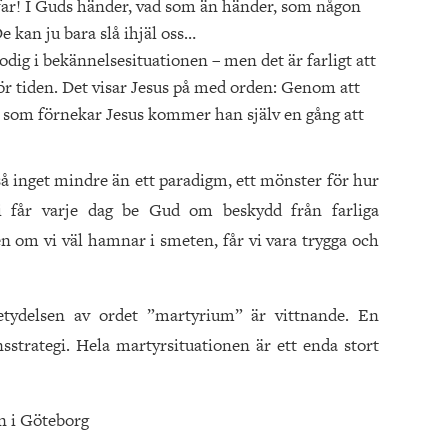
ffar! I Guds händer, vad som än händer, som någon
De kan ju bara slå ihjäl oss…
imodig i bekännelsesituationen – men det är farligt att
ör tiden. Det visar Jesus på med orden: Genom att
Den som förnekar Jesus kommer han själv en gång att
tså inget mindre än ett paradigm, ett mönster för hur
. Vi får varje dag be Gud om beskydd från farliga
Men om vi väl hamnar i smeten, får vi vara trygga och
tydelsen av ordet ”martyrium” är vittnande. En
strategi. Hela martyrsituationen är ett enda stort
n i Göteborg