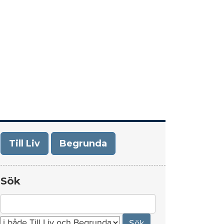
era
Om Till Liv/Begrunda
Kontakt
Till Liv
Begrunda
Sök
Search
for: