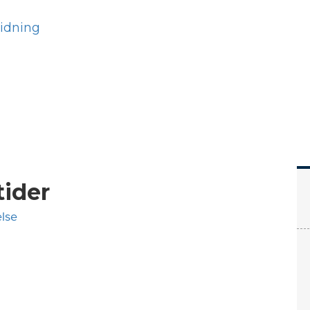
Hem
Läs
Prenumer
tider
else