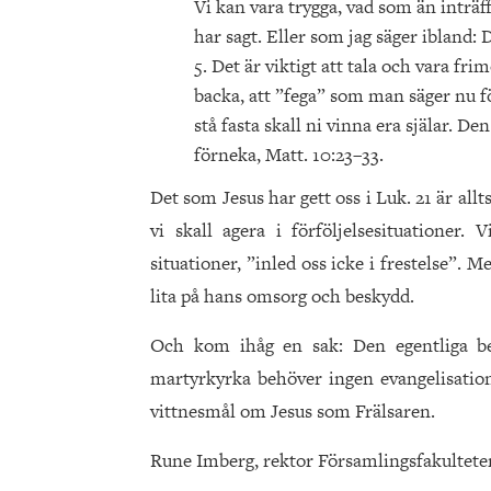
Vi kan vara trygga, vad som än inträ
har sagt. Eller som jag säger ibland: 
5. Det är viktigt att tala och vara fr
backa, att ”fega” som man säger nu f
stå fasta skall ni vinna era själar. 
förneka, Matt. 10:23–33.
Det som Jesus har gett oss i Luk. 21 är all
vi skall agera i förföljelsesituationer
situationer, ”inled oss icke i frestelse”. 
lita på hans omsorg och beskydd.
Och kom ihåg en sak: Den egentliga be
martyrkyrka behöver ingen evangelisations
vittnesmål om Jesus som Frälsaren.
Rune Imberg, rektor Församlingsfakultete