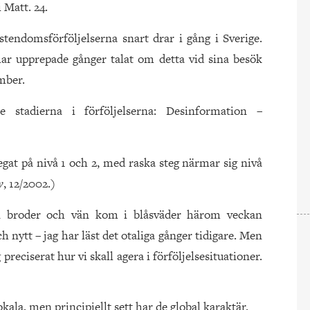
 Matt. 24.
stendomsförföljelserna snart drar i gång i Sverige.
ar upprepade gånger talat om detta vid sina besök
mber.
stadierna i förföljelserna: Desinformation –
egat på nivå 1 och 2, med raska steg närmar sig nivå
v
, 12/2002.)
 broder och vän kom i blåsväder härom veckan
ch nytt – jag har läst det otaliga gånger tidigare. Men
preciserat hur vi skall agera i förföljelsesituationer.
okala, men principiellt sett har de global karaktär.