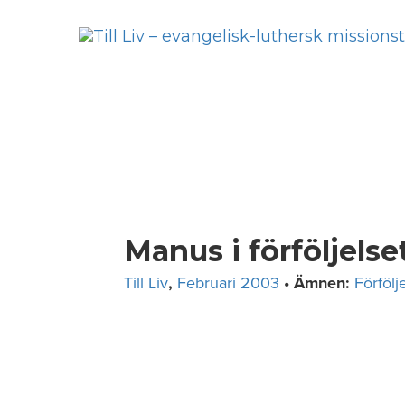
Skip
to
content
Manus i förföljelse
Till Liv
,
Februari 2003
• Ämnen:
Förfölj