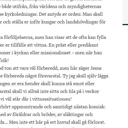
både utifrån, från världens och myndigheternas
e kyrkoledningar. Det antyds av orden: Man skall
r och ställa er inför kungar och landshövdingar för
a förföljelserna, men han visar att de ofta kan fylla
er er tillfälle att vittna. En präst eller predikant
soner i kyrkan eller missionshuset – men när han
folk!
d ton att vara väl förberedd, men här säger Jesus
e förbereda något försvarstal. Ty jag skall själv lägga
ngen av era fiender skall kunna stå emot eller
stal skall vi alltså inte sitta och fila på i veckor
 vi väl står där i vittnessituationen!
oerhört uppmuntrande och samtidigt nästan komisk:
ed av föräldrar och bröder, av släktingar och
da… Men inte ett hår på ert huvud skall gå förlorat.