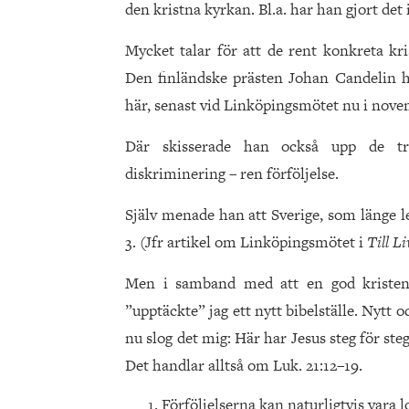
den kristna kyrkan. Bl.a. har han gjort det i
Mycket talar för att de rent konkreta kri
Den finländske prästen Johan Candelin h
här, senast vid Linköpingsmötet nu i nove
Där skisserade han också upp de tre 
diskriminering – ren förföljelse.
Själv menade han att Sverige, som länge l
3. (Jfr artikel om Linköpingsmötet i
Till Li
Men i samband med att en god kristen
”upptäckte” jag ett nytt bibelställe. Nytt o
nu slog det mig: Här har Jesus steg för steg 
Det handlar alltså om Luk. 21:12–19.
Förföljelserna kan naturligtvis vara l