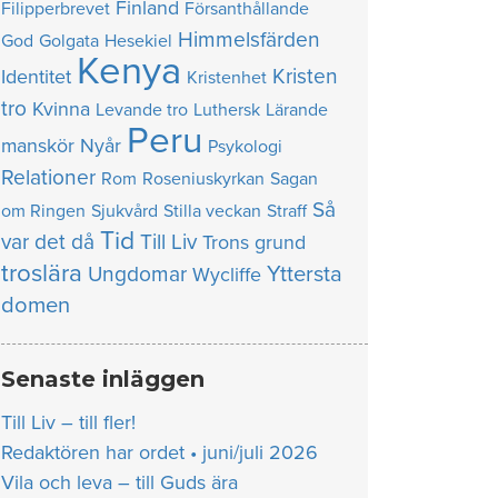
Finland
Filipperbrevet
Försanthållande
Himmelsfärden
God
Golgata
Hesekiel
Kenya
Kristen
Identitet
Kristenhet
tro
Kvinna
Levande tro
Luthersk
Lärande
Peru
manskör
Nyår
Psykologi
Relationer
Rom
Roseniuskyrkan
Sagan
Så
om Ringen
Sjukvård
Stilla veckan
Straff
Tid
var det då
Till Liv
Trons grund
troslära
Yttersta
Ungdomar
Wycliffe
domen
Senaste inläggen
Till Liv – till fler!
Redaktören har ordet • juni/juli 2026
Vila och leva – till Guds ära