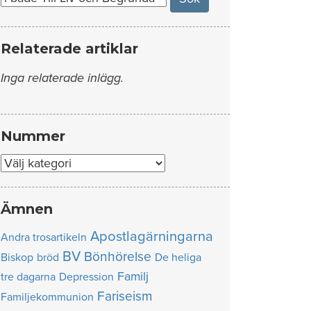
Relaterade artiklar
Inga relaterade inlägg.
Nummer
Nummer
Ämnen
Apostlagärningarna
Andra trosartikeln
BV
Bönhörelse
Biskop
bröd
De heliga
Familj
tre dagarna
Depression
Fariseism
Familjekommunion