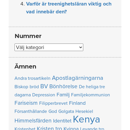
Varför är treenighetsläran viktig och
vad innebär den?
Nummer
Nummer
Ämnen
Apostlagärningarna
Andra trosartikeln
BV
Bönhörelse
Biskop
bröd
De heliga tre
Familj
dagarna
Depression
Familjekommunion
Fariseism
Finland
Filipperbrevet
Försanthållande
God
Golgata
Hesekiel
Kenya
Himmelsfärden
Identitet
Kristen tro
Kvinna
Kristenhet
Levande tro