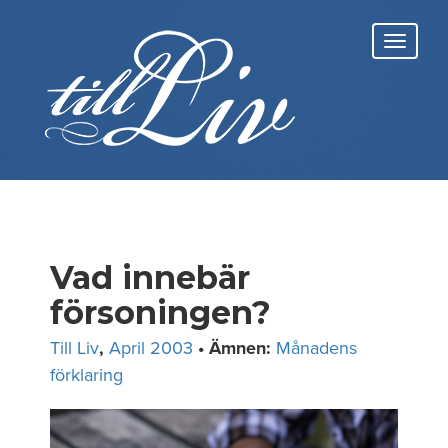
Skip
to
Toggl
content
navig
Vad innebär
försoningen?
Till Liv
,
April 2003
• Ämnen:
Månadens
förklaring