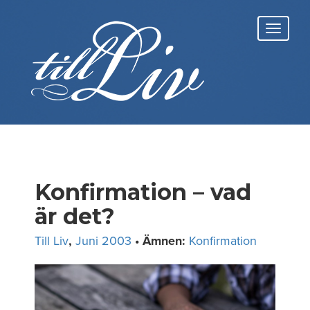
Skip
to
Toggl
content
navig
Konfirmation – vad
är det?
Till Liv
,
Juni 2003
• Ämnen:
Konfirmation