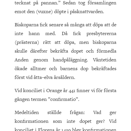
tecknat på pannan.” Sedan tog församlingen
emot den (vuxne) döpte i påsknattvarden.
Biskoparna fick senare så många att döpa att de
inte hann med. Då fick presbytererna
(prästerna) rätt att döpa, men biskoparna
skulle därefter bekräfta dopet och förmedla
Anden genom handpåläggning. Väntetiden
ökade alltmer och barnens dop bekräftades
först vid åtta–elva årsåldern.
Vid konciliet i Orange år 441 finner vi för första
gången termen ”confirmatio”.
Medeltiden ställde frågan: Vad ger
konfirmationen som inte dopet ger? Vid
konciliet i Florens år 1439 blev konfirmationen