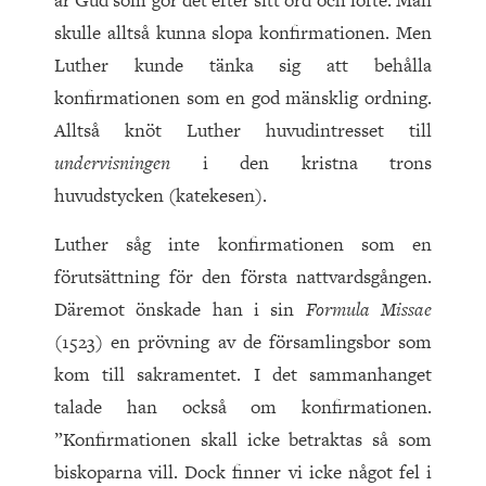
är Gud som gör det efter sitt ord och löfte. Man
skulle alltså kunna slopa konfirmationen. Men
Luther kunde tänka sig att behålla
konfirmationen som en god mänsklig ordning.
Alltså knöt Luther huvudintresset till
undervisningen
i den kristna trons
huvudstycken (katekesen).
Luther såg inte konfirmationen som en
förutsättning för den första nattvardsgången.
Däremot önskade han i sin
Formula Missae
(1523) en prövning av de församlingsbor som
kom till sakramentet. I det sammanhanget
talade han också om konfirmationen.
”Konfirmationen skall icke betraktas så som
biskoparna vill. Dock finner vi icke något fel i