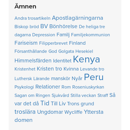
Ämnen
Apostlagärningarna
Andra trosartikeln
BV
Bönhörelse
Biskop
bröd
De heliga tre
Familj
dagarna
Depression
Familjekommunion
Fariseism
Finland
Filipperbrevet
Försanthållande
God
Golgata
Hesekiel
Kenya
Himmelsfärden
Identitet
Kristen tro
Kvinna
Kristenhet
Levande tro
Peru
manskör
Nyår
Luthersk
Lärande
Relationer
Psykologi
Rom
Roseniuskyrkan
Så
Sagan om Ringen
Sjukvård
Stilla veckan
Straff
Tid
var det då
Till Liv
Trons grund
troslära
Yttersta
Ungdomar
Wycliffe
domen