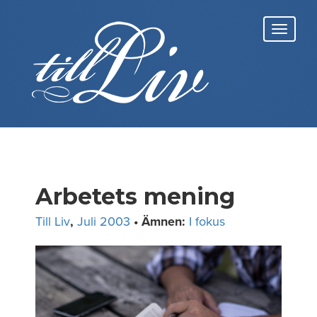
Skip
to
Toggl
content
navig
Arbetets mening
Till Liv
,
Juli 2003
• Ämnen:
I fokus