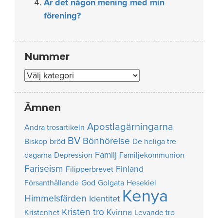
Är det någon mening med min
förening?
Nummer
Nummer
Ämnen
Apostlagärningarna
Andra trosartikeln
BV
Bönhörelse
Biskop
bröd
De heliga tre
Familj
dagarna
Depression
Familjekommunion
Fariseism
Finland
Filipperbrevet
Försanthållande
God
Golgata
Hesekiel
Kenya
Himmelsfärden
Identitet
Kristen tro
Kvinna
Kristenhet
Levande tro