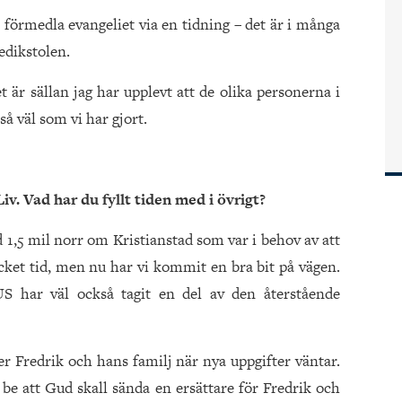
a förmedla evangeliet via en tidning – det är i många
edikstolen.
är sällan jag har upplevt att de olika personerna i
å väl som vi har gjort.
Liv. Vad har du fyllt tiden med i övrigt?
rd 1,5 mil norr om Kristianstad som var i behov av att
ket tid, men nu har vi kommit en bra bit på vägen.
US har väl också tagit en del av den återstående
er Fredrik och hans familj när nya uppgifter väntar.
 be att Gud skall sända en ersättare för Fredrik och