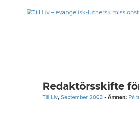
Skip
to
content
Redaktörsskifte för
Till Liv
,
September 2003
• Ämnen:
På t