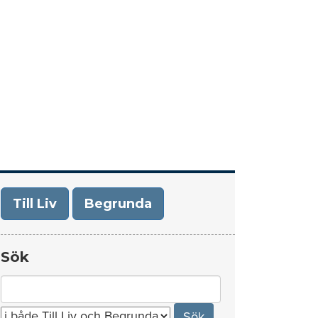
era
Om Till Liv/Begrunda
Kontakt
Till Liv
Begrunda
Sök
Search
for: