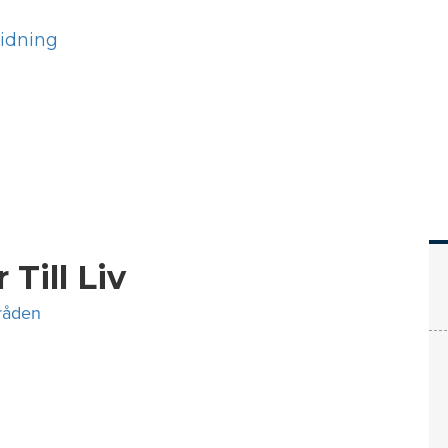
Hem
Läs
Prenumer
 Till Liv
råden