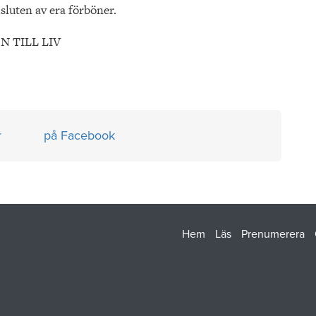
msluten av era förböner.
N TILL LIV
r
på Facebook
Hem
Läs
Prenumerera