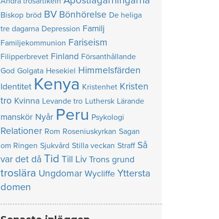
Apostlagärningarna
Andra trosartikeln
BV
Bönhörelse
Biskop
bröd
De heliga
Familj
tre dagarna
Depression
Fariseism
Familjekommunion
Finland
Filipperbrevet
Försanthållande
Himmelsfärden
God
Golgata
Hesekiel
Kenya
Kristen
Identitet
Kristenhet
tro
Kvinna
Levande tro
Luthersk
Lärande
Peru
manskör
Nyår
Psykologi
Relationer
Rom
Roseniuskyrkan
Sagan
Så
om Ringen
Sjukvård
Stilla veckan
Straff
Tid
var det då
Till Liv
Trons grund
troslära
Yttersta
Ungdomar
Wycliffe
domen