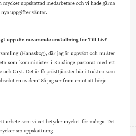
 en mycket uppskattad medarbetare och vi hade gärna
n nya uppgifter väntar.
agt upp din nuvarande anställning för Till Liv?
församling (Hanaskog), där jag är uppväxt och nu åter
rbeta som komminister i Knislinge pastorat med ett
e och Gryt. Det är få prästtjänster här i trakten som
 absolut en av dem! Så jag ser fram emot att börja.
i ett arbete som vi vet betyder mycket för många. Det
ttrycker sin uppskattning.