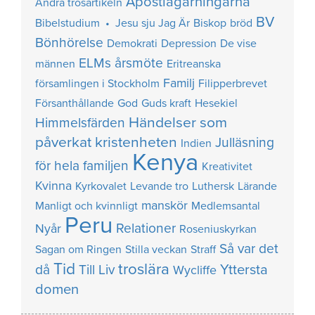
Apostlagärningarna
Andra trosartikeln
BV
Bibelstudium • Jesu sju Jag Är
Biskop
bröd
Bönhörelse
Demokrati
Depression
De vise
ELMs årsmöte
männen
Eritreanska
Familj
församlingen i Stockholm
Filipperbrevet
Försanthållande
God
Guds kraft
Hesekiel
Händelser som
Himmelsfärden
påverkat kristenheten
Julläsning
Indien
Kenya
för hela familjen
Kreativitet
Kvinna
Kyrkovalet
Levande tro
Luthersk
Lärande
manskör
Manligt och kvinnligt
Medlemsantal
Peru
Relationer
Nyår
Roseniuskyrkan
Så var det
Sagan om Ringen
Stilla veckan
Straff
Tid
troslära
Yttersta
då
Till Liv
Wycliffe
domen