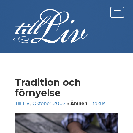
Skip
to
Toggl
content
navig
Tradition och
förnyelse
Till Liv
,
Oktober 2003
• Ämnen:
I fokus