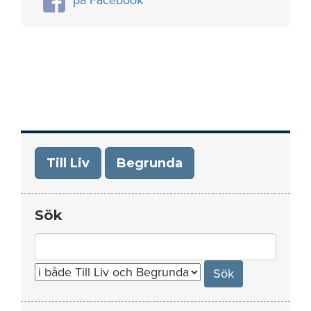
Till Liv
Begrunda
Sök
Search
for: