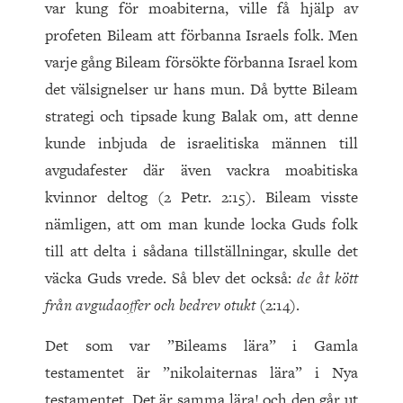
var kung för moabiterna, ville få hjälp av
profeten Bileam att förbanna Israels folk. Men
varje gång Bileam försökte förbanna Israel kom
det välsignelser ur hans mun. Då bytte Bileam
strategi och tipsade kung Balak om, att denne
kunde inbjuda de israelitiska männen till
avgudafester där även vackra moabitiska
kvinnor deltog (2 Petr. 2:15). Bileam visste
nämligen, att om man kunde locka Guds folk
till att delta i sådana tillställningar, skulle det
väcka Guds vrede. Så blev det också:
de åt kött
från avgudaoffer och bedrev otukt
(2:14).
Det som var ”Bileams lära” i Gamla
testamentet är ”nikolaiternas lära” i Nya
testamentet. Det är samma lära! och den går ut