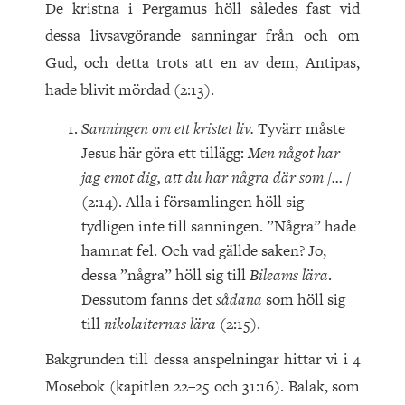
De kristna i Pergamus höll således fast vid
dessa livsavgörande sanningar från och om
Gud, och detta trots att en av dem, Antipas,
hade blivit mördad (2:13).
Sanningen om ett kristet liv.
Tyvärr måste
Jesus här göra ett tillägg:
Men något har
jag emot dig, att du har några där som /… /
(2:14). Alla i församlingen höll sig
tydligen inte till sanningen. ”Några” hade
hamnat fel. Och vad gällde saken? Jo,
dessa ”några” höll sig till
Bileams lära
.
Dessutom fanns det
sådana
som höll sig
till
nikolaiternas lära
(2:15).
Bakgrunden till dessa anspelningar hittar vi i 4
Mosebok (kapitlen 22–25 och 31:16). Balak, som