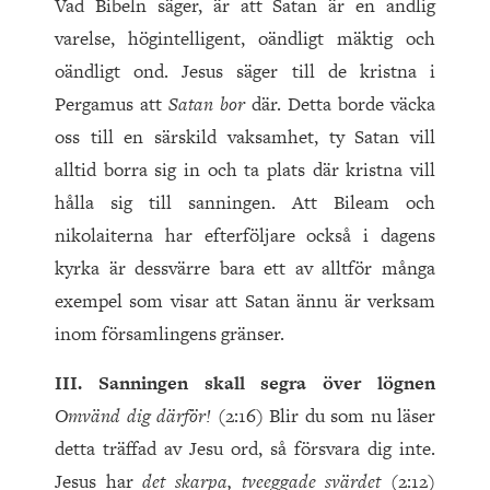
Vad Bibeln säger, är att Satan är en andlig
varelse, högintelligent, oändligt mäktig och
oändligt ond. Jesus säger till de kristna i
Pergamus att
Satan bor
där. Detta borde väcka
oss till en särskild vaksamhet, ty Satan vill
alltid borra sig in och ta plats där kristna vill
hålla sig till sanningen. Att Bileam och
nikolaiterna har efterföljare också i dagens
kyrka är dessvärre bara ett av alltför många
exempel som visar att Satan ännu är verksam
inom församlingens gränser.
III. Sanningen skall segra över lögnen
Omvänd dig därför!
(2:16) Blir du som nu läser
detta träffad av Jesu ord, så försvara dig inte.
Jesus har
det skarpa, tveeggade svärdet
(2:12)