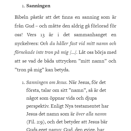
Sanningen
Bibeln påstår att det finns en sanning som är
från Gud – och måtte den aldrig gå förlorad för
oss! Vers 13 är i det sammanhanget en
nyckelvers:
Och du håller fast vid mitt namn och
förnekade inte tron på mig /…/.
Låt oss börja med
att se vad de båda uttrycken ”mitt namn” och
”tron på mig” kan betyda.
Sanningen om Jesus.
När Jesus, för det
första, talar om sitt ”namn”, så är det
något som öppnar vida och djupa
perspektiv. Enligt Nya testamentet har
Jesus det namn som är
över alla namn
(Fil. 2:9), och det betyder att Jesus bär
Guds eget namn: Gud, den evige, har