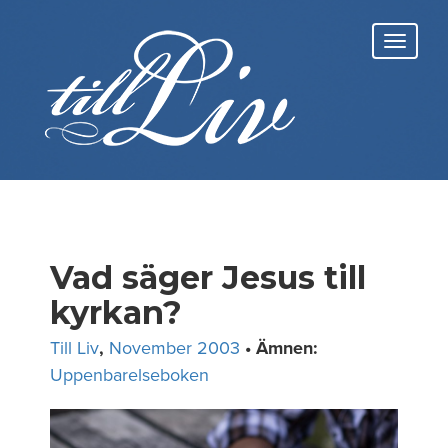
Skip
to
Toggl
content
navig
Vad säger Jesus till
kyrkan?
Till Liv
,
November 2003
• Ämnen:
Uppenbarelseboken