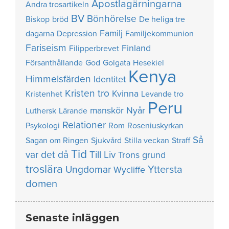
Apostlagärningarna
Andra trosartikeln
BV
Bönhörelse
Biskop
bröd
De heliga tre
Familj
dagarna
Depression
Familjekommunion
Fariseism
Finland
Filipperbrevet
Försanthållande
God
Golgata
Hesekiel
Kenya
Himmelsfärden
Identitet
Kristen tro
Kvinna
Kristenhet
Levande tro
Peru
manskör
Nyår
Luthersk
Lärande
Relationer
Psykologi
Rom
Roseniuskyrkan
Så
Sagan om Ringen
Sjukvård
Stilla veckan
Straff
Tid
var det då
Till Liv
Trons grund
troslära
Yttersta
Ungdomar
Wycliffe
domen
Senaste inläggen