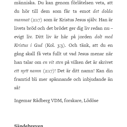
människa. Du kan genom förlåtelsen veta, att
du hör till dem som får ta emot
det dolda
mannat
(2:17) som är Kristus Jesus själv. Han är
livets bröd och det brödet ger dig liv redan nu –
evigt liv. Ditt liv är här på jorden
dolt med
Kristus i Gud
(Kol. 3:3). Och tänk, att du en
gång skall få veta fullt ut vad Jesus menar när
han talar om
en vit sten
på vilken det är skrivet
ett nytt namn
(2:17)! Det är ditt namn! Kan din
framtid bli mer spännande och inbjudande än
så?
Ingemar Rådberg VDM, forskare, Lödöse
Sändebreven