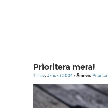
Skip
to
content
Prioritera mera!
Till Liv
,
Januari 2004
• Ämnen:
Priorite