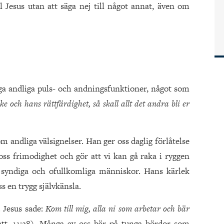
l Jesus utan att säga nej till något annat, även om
säga andliga puls- och andningsfunktioner, något som
ke och hans rättfärdighet, så skall allt det andra bli er
m andliga välsignelser. Han ger oss daglig förlåtelse
 oss frimodighet och gör att vi kan gå raka i ryggen
 syndiga och ofullkomliga människor. Hans kärlek
s en trygg självkänsla.
 Jesus sade:
Kom till mig, alla ni som arbetar och bär
tt. 11:28). Många av oss bär på tunga bördor som