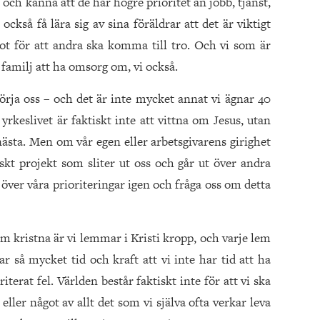
ch känna att de har högre prioritet än jobb, tjänst,
också få lära sig av sina föräldrar att det är viktigt
t för att andra ska komma till tro. Och vi som är
familj att ha omsorg om, vi också.
sörja oss – och det är inte mycket annat vi ägnar 40
yrkeslivet är faktiskt inte att vittna om Jesus, utan
 nästa. Men om vår egen eller arbetsgivarens girighet
iskt projekt som sliter ut oss och går ut över andra
a över våra prioriteringar igen och fråga oss om detta
om kristna är vi lemmar i Kristi kropp, och varje lem
ar så mycket tid och kraft att vi inte har tid att ha
terat fel. Världen består faktiskt inte för att vi ska
eller något av allt det som vi själva ofta verkar leva