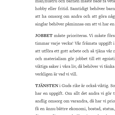
man/hustru och barnen måste både få veta o
hobby eller fritid. Samtidigt behöver barn 
att ha omsorg om andra och att göra någo
singlar behöver påminnas om att vi har en 
JOBBET
måste prioriteras. Vi måste för
timmar varje vecka! Vår främsta uppgift i 
att utföra ett gott arbete och så tjäna vår
och materialism gör jobbet till ett egoist
viktiga saker i våra liv, då behöver vi tänk
verkligen är vad vi vill.
TJÄNSTEN
i Guds rike är också viktig. S
har en uppgift. Om allt det andra vi gör t
andlig omsorg om varandra, då har vi priori
få en ännu bättre ekonomi, bostad, status, 