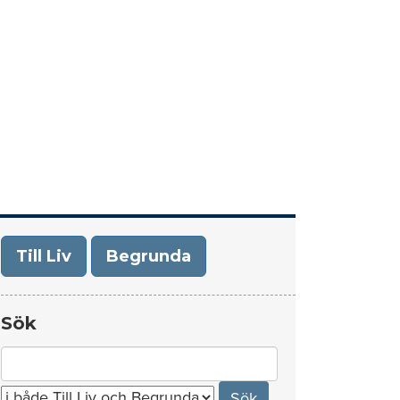
era
Om Till Liv/Begrunda
Kontakt
Till Liv
Begrunda
Sök
Search
for: