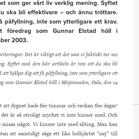
 det som ger vårt liv verklig mening. Syftet
u ska bli effektivare – och ännu tröttare.
 påfyllning, inte som ytterligare ett krav.
t föredrag som Gunnar Elstad höll i
mber 2003.
iteringar. Det är viktigt att det som vi faktiskt tar oss
ing. Syftet med den här artikeln är inte att du ska bli
att hjälpa dig att få påfyllning, inte som ytterligare ett
g som Gunnar Elstad höll i Misjonssalen, Oslo, den 14
at att dygnet hade fler timmar och veckan fler dagar!
t det är så otroligt mycket vi inte hinner med. Och
te missa något. Vi hinner inte med allting. Man kan
utan att samtidigt säga ett lika helhjärtat ”nej” till