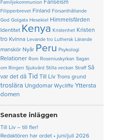
Fariseism
Familjekommunion
Finland
Filipperbrevet
Försanthållande
Himmelsfärden
God
Golgata
Hesekiel
Kenya
Kristen
Identitet
Kristenhet
tro
Kvinna
Levande tro
Luthersk
Lärande
Peru
manskör
Nyår
Psykologi
Relationer
Rom
Roseniuskyrkan
Sagan
Så
om Ringen
Sjukvård
Stilla veckan
Straff
Tid
var det då
Till Liv
Trons grund
troslära
Yttersta
Ungdomar
Wycliffe
domen
Senaste inläggen
Till Liv – till fler!
Redaktören har ordet • juni/juli 2026