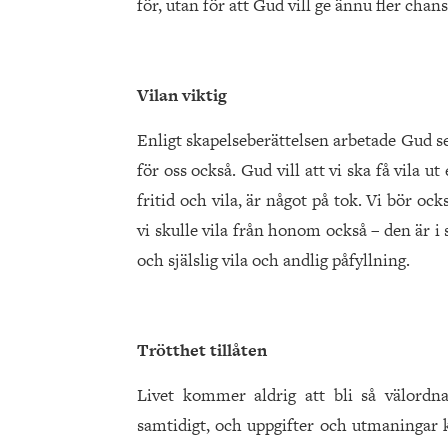
för, utan för att Gud vill ge ännu fler chans
Vilan viktig
Enligt skapelseberättelsen arbetade Gud se
för oss också. Gud vill att vi ska få vila ut
fritid och vila, är något på tok. Vi bör o
vi skulle vila från honom också – den är i st
och själslig vila och andlig påfyllning.
Trötthet tillåten
Livet kommer aldrig att bli så välordn
samtidigt, och uppgifter och utmaningar ko