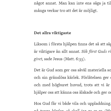
något annat. Man kan inte ens säga ja til
många verkar tro att det är möjligt.
Det allra viktigaste
Liksom i första hjälpen finns det så att 
är viktigare än allt annat.
Sök först Guds ri
givet,
sade Jesus (Matt. 6:33).
Det är Gud som ger oss såväl materiella so
och sin gränslösa kärlek. Förlåtelsen ger
och med högburet huvud, trots att vi är
hjälper oss att känna oss älskade och ger os
Hos Gud får vi både vila och uppladdning.
på tunga bördor, så skall jag ge er ro
(Ma