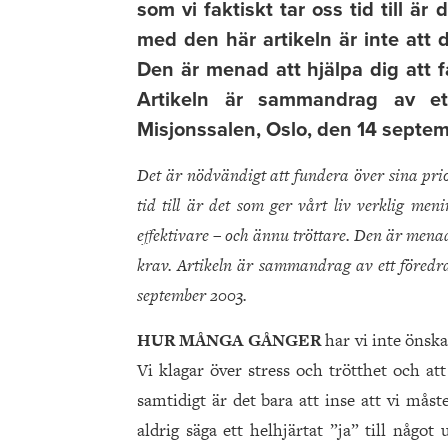
som vi faktiskt tar oss tid till är
med den här artikeln är inte att d
Den är menad att hjälpa dig att få
Artikeln är sammandrag av et
Misjonssalen, Oslo, den 14 septe
Det är nödvändigt att fundera över sina prior
tid till är det som ger vårt liv verklig men
effektivare – och ännu tröttare. Den är menad 
krav. Artikeln är sammandrag av ett föredra
september 2003.
HUR MÅNGA GÅNGER
har vi inte önsk
Vi klagar över stress och trötthet och at
samtidigt är det bara att inse att vi mås
aldrig säga ett helhjärtat ”ja” till något 