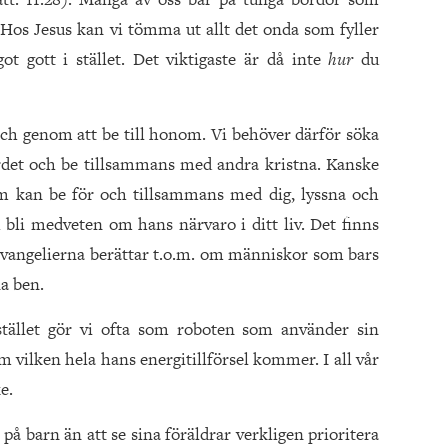
Hos Jesus kan vi tömma ut allt det onda som fyller
t gott i stället. Det viktigaste är då inte
hur
du
ch genom att be till honom. Vi behöver därför söka
rdet och be tillsammans med andra kristna. Kanske
om kan be för och tillsammans med dig, lyssna och
h bli medveten om hans närvaro i ditt liv. Det finns
; evangelierna berättar t.o.m. om människor som bars
na ben.
stället gör vi ofta som roboten som använder sin
om vilken hela hans energitillförsel kommer. I all vår
e.
på barn än att se sina föräldrar verkligen prioritera