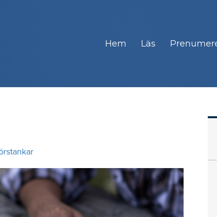
Hem
Läs
Prenumer
örstankar