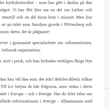
ller kyrkohistoriker – men har gått i skolan på den
ågot. Vi har fått lära oss en del om Luther och
s utantill och en del finns kvar i minnet. Men hur
an av 90-talet som familjen gjorde i Wittenberg och
onen: detta, det är plågsamt!
river i gymnasiet specialarbete om reformationen.
- luthersk organisation.
var mitt i prick, och han lyckades verkligen fånga Nya
an kan väl läsa som det står? Behövs Bibeln tolkas
l
Till Liv
belysa de här frågorna, men redan i detta
talet i Europa – och i Sverige. Har du hört talas om
nförde reformationen i Sverige – tillsammans med