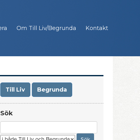
era
Om Till Liv/Begrunda
Kontakt
Till Liv
Begrunda
Sök
Search
for: