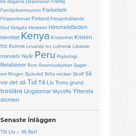
Familj
tre dagarna
Depression
Fariseism
Familjekommunion
Finland
Filipperbrevet
Försanthållande
Himmelsfärden
God
Golgata
Hesekiel
Kenya
Kristen
Identitet
Kristenhet
tro
Kvinna
Levande tro
Luthersk
Lärande
Peru
manskör
Nyår
Psykologi
Relationer
Rom
Roseniuskyrkan
Sagan
Så
om Ringen
Sjukvård
Stilla veckan
Straff
Tid
var det då
Till Liv
Trons grund
troslära
Yttersta
Ungdomar
Wycliffe
domen
Senaste inläggen
Till Liv – till fler!