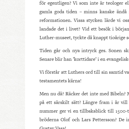
för egentligen? Vi som inte är teologer e
gamla goda tiden – minns kanske ändå n
reformationen. Vissa stycken lärde vi os
landade det i livet? Vid ett besök i börj
Luther-museet, tyckte då knappt tioårige s
Tiden går och nya intryck ges. Sonen sk
Senare blir han ’korttidare’ i en evangelisk
Vi förstår att Luthers ord till sin samtid 
testamentets kärna!
Men nu då? Räcker det inte med Bibeln? M
på ett särskilt sätt? Längre fram i år vil
nummer ger vi en tillbakablick till 1500-
bröderna Olof och Lars Pettersson? De i
Gustav Vasa!