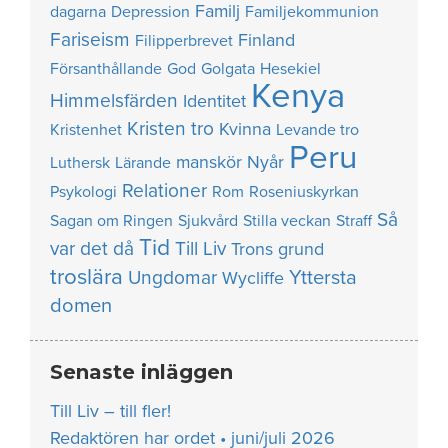
Familj
dagarna
Depression
Familjekommunion
Fariseism
Finland
Filipperbrevet
Försanthållande
God
Golgata
Hesekiel
Kenya
Himmelsfärden
Identitet
Kristen tro
Kvinna
Kristenhet
Levande tro
Peru
manskör
Nyår
Luthersk
Lärande
Relationer
Psykologi
Rom
Roseniuskyrkan
Så
Sagan om Ringen
Sjukvård
Stilla veckan
Straff
Tid
var det då
Till Liv
Trons grund
troslära
Yttersta
Ungdomar
Wycliffe
domen
Senaste inläggen
Till Liv – till fler!
Redaktören har ordet • juni/juli 2026