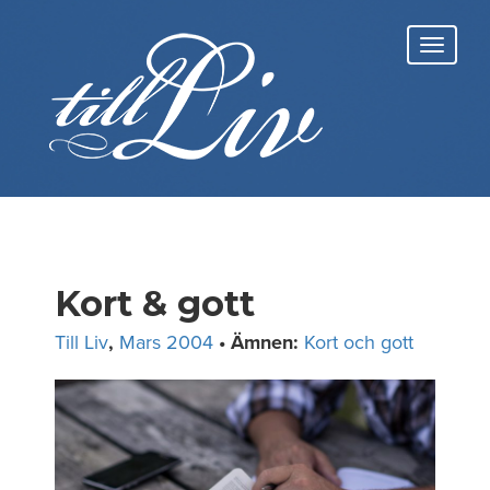
Skip
to
Toggl
content
navig
Kort & gott
Till Liv
,
Mars 2004
• Ämnen:
Kort och gott