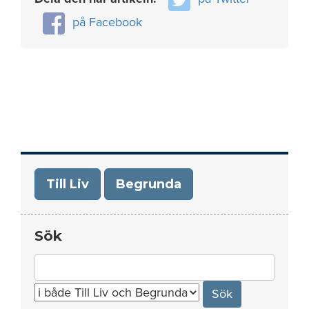
på Facebook
Till Liv
Begrunda
Sök
Search
for: