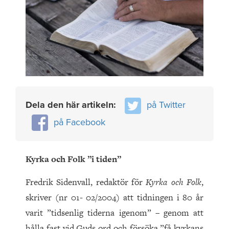
Dela den här artikeln:
på Twitter
på Facebook
Kyrka och Folk ”i tiden”
Fredrik Sidenvall, redaktör för
Kyrka och Folk
,
skriver (nr 01- 02/2004) att tidningen i 80 år
varit ”tidsenlig tiderna igenom” – genom att
hålla fast vid Guds ord och försöka ”få kyrkans