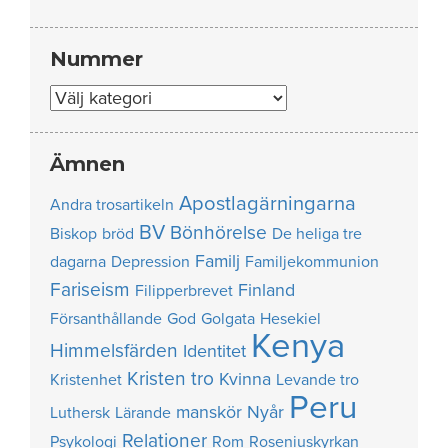
Nummer
Nummer
Ämnen
Apostlagärningarna
Andra trosartikeln
BV
Bönhörelse
Biskop
bröd
De heliga tre
Familj
dagarna
Depression
Familjekommunion
Fariseism
Finland
Filipperbrevet
Försanthållande
God
Golgata
Hesekiel
Kenya
Himmelsfärden
Identitet
Kristen tro
Kvinna
Kristenhet
Levande tro
Peru
manskör
Nyår
Luthersk
Lärande
Relationer
Psykologi
Rom
Roseniuskyrkan