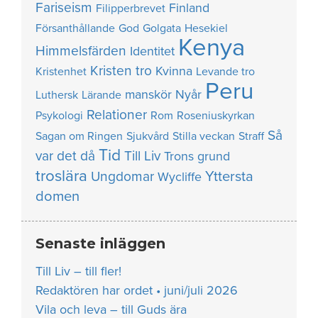
Fariseism
Finland
Filipperbrevet
Försanthållande
God
Golgata
Hesekiel
Kenya
Himmelsfärden
Identitet
Kristen tro
Kvinna
Kristenhet
Levande tro
Peru
manskör
Nyår
Luthersk
Lärande
Relationer
Psykologi
Rom
Roseniuskyrkan
Så
Sagan om Ringen
Sjukvård
Stilla veckan
Straff
Tid
var det då
Till Liv
Trons grund
troslära
Yttersta
Ungdomar
Wycliffe
domen
Senaste inläggen
Till Liv – till fler!
Redaktören har ordet • juni/juli 2026
Vila och leva – till Guds ära