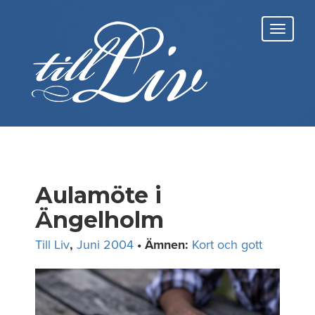
Skip
to
Toggl
content
navig
Aulamöte i
Ängelholm
Till Liv
,
Juni 2004
• Ämnen:
Kort och gott