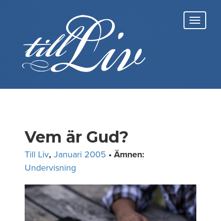
Skip
to
Toggl
content
navig
Vem är Gud?
Till Liv
,
Januari 2005
• Ämnen:
Undervisning