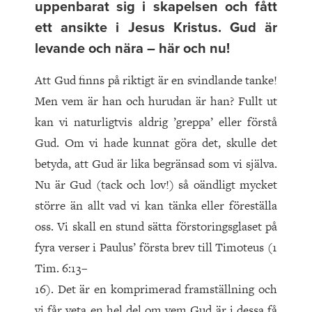
uppenbarat sig i skapelsen och fått
ett ansikte i Jesus Kristus. Gud är
levande och nära – här och nu!
Att Gud finns på riktigt är en svindlande tanke!
Men vem är han och hurudan är han? Fullt ut
kan vi naturligtvis aldrig ’greppa’ eller förstå
Gud. Om vi hade kunnat göra det, skulle det
betyda, att Gud är lika begränsad som vi själva.
Nu är Gud (tack och lov!) så oändligt mycket
större än allt vad vi kan tänka eller föreställa
oss. Vi skall en stund sätta förstoringsglaset på
fyra verser i Paulus’ första brev till Timoteus (1
Tim. 6:13–
16). Det är en komprimerad framställning och
vi får veta en hel del om vem Gud är i dessa få