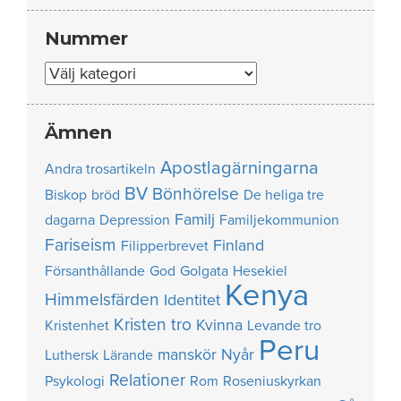
Nummer
Nummer
Ämnen
Apostlagärningarna
Andra trosartikeln
BV
Bönhörelse
Biskop
bröd
De heliga tre
Familj
dagarna
Depression
Familjekommunion
Fariseism
Finland
Filipperbrevet
Försanthållande
God
Golgata
Hesekiel
Kenya
Himmelsfärden
Identitet
Kristen tro
Kvinna
Kristenhet
Levande tro
Peru
manskör
Nyår
Luthersk
Lärande
Relationer
Psykologi
Rom
Roseniuskyrkan