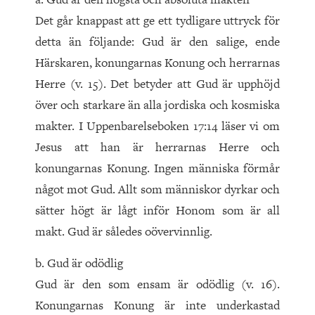
Det går knappast att ge ett tydligare uttryck för
detta än följande: Gud är den salige, ende
Härskaren, konungarnas Konung och herrarnas
Herre (v. 15). Det betyder att Gud är upphöjd
över och starkare än alla jordiska och kosmiska
makter. I Up­pen­barelseboken 17:14 läser vi om
Jesus att han är herrarnas Herre och
konungarnas Konung. Ingen människa förmår
något mot Gud. Allt som människor dyrkar och
sätter högt är lågt inför Honom som är all
makt. Gud är således oövervinnlig.
b. Gud är odödlig
Gud är den som ensam är odödlig (v. 16).
Konungarnas Ko­nung är inte underkastad