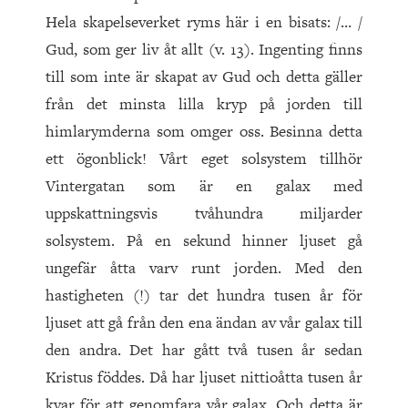
Hela skapelseverket ryms här i en bisats: /… /
Gud, som ger liv åt allt (v. 13). Ingenting finns
till som inte är skapat av Gud och detta gäller
från det minsta lilla kryp på jorden till
himlarymderna som omger oss. Besinna detta
ett ögonblick! Vårt eget solsystem tillhör
Vintergatan som är en galax med
uppskattningsvis tvåhundra miljarder
solsystem. På en sekund hinner ljuset gå
ungefär åtta varv runt jorden. Med den
hastigheten (!) tar det hundra tusen år för
ljuset att gå från den ena ändan av vår galax till
den andra. Det har gått två tusen år sedan
Kristus föddes. Då har ljuset nittioåtta tusen år
kvar för att genomfara vår galax. Och detta är