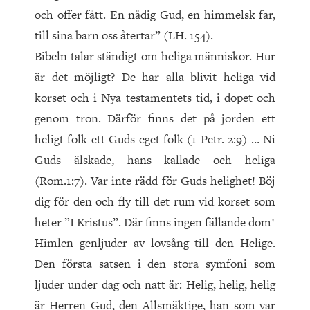
och offer fått. En nådig Gud, en himmelsk far,
till sina barn oss återtar” (LH. 154).
Bibeln talar ständigt om heliga människor. Hur
är det möjligt? De har alla blivit heliga vid
korset och i Nya testamentets tid, i dopet och
genom tron. Därför finns det på jorden ett
heligt folk ett Guds eget folk (1 Petr. 2:9) … Ni
Guds älskade, hans kallade och heliga
(Rom.1:7). Var inte rädd för Guds helighet! Böj
dig för den och fly till det rum vid korset som
heter ”I Kristus”. Där finns ingen fällande dom!
Himlen genljuder av lovsång till den Helige.
Den första satsen i den stora symfoni som
ljuder under dag och natt är: He­lig, helig, helig
är Herren Gud, den Allsmäktige, han som var