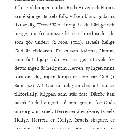
Efter räddningen undan Röda Havet och Faraos
armé sjunger Israels folk: Vilken bland gudarna
liknar dig, Herre? Vem är dig lik, du härlige och
helige, du fruktansvärde och högtlovade, du
som gör under? (2 Mos. 15:11). Israels helige
Gud är räddaren. En ensam kvinna, Hanna,
som fått hjälp från Herren ger uttryck för
detta: Ingen är helig som Herren, ty ingen finns
förutom dig, ingen klippa är som vår Gud (1
Sam. 2:2). Att Gud är helig innebär att han är
tillförlitlig, klippan som står fast. Därför kan
också Guds helighet stå som garant för Guds
omsorg om Israel: Herren er återlösare, Israels
Helige. Herren, er Helige, Israels skapare, er
konung. (Jes. 43:14-15). Här skymtar vi