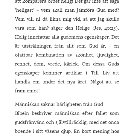
att komparera ordet helig! Det går inte att säga
’heligast’ – vem skall man jämföra Gud med?
Vem vill ni då likna mig vid, så att jag skulle
vara som han? säger den Helige (Jes. 40:25).
Helig innefattar alla gudomens egenskaper. Det
är utstrålningen från allt som Gud är, – en
ofattbar kombination av skönhet, ljuvlighet,
renhet, dom, vrede, kärlek. Om dessa Guds
egenskaper kommer artiklar i Till Liv att
handla om under det nya året. Något att se
fram emot!
Människan saknar härligheten från Gud
Bibeln beskriver människan efter fallet som
gudsfrånvänd och självtillräcklig, med det onda
boende i sitt väsens djup. En kort mening hos