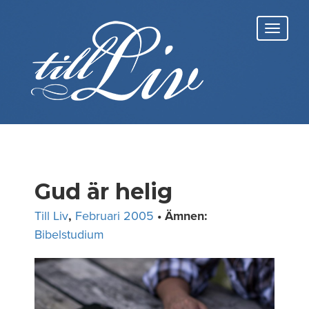
Skip
to
Toggl
content
navig
Gud är helig
Till Liv
,
Februari 2005
• Ämnen:
Bibelstudium