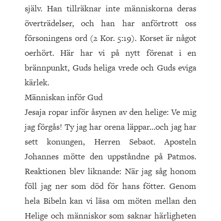
själv. Han tillräknar inte människorna deras
överträdelser, och han har anförtrott oss
försoningens ord (2 Kor. 5:19). Korset är något
oerhört. Här har vi på nytt förenat i en
brännpunkt, Guds heliga vrede och Guds eviga
kärlek.
Människan inför Gud
Jesaja ropar inför åsynen av den helige: Ve mig
jag förgås! Ty jag har orena läppar…och jag har
sett konungen, Herren Sebaot. Aposteln
Johannes mötte den uppståndne på Patmos.
Reak­tio­nen blev liknande: När jag såg honom
föll jag ner som död för hans fötter. Genom
hela Bibeln kan vi läsa om möten mellan den
Helige och människor som saknar härligheten