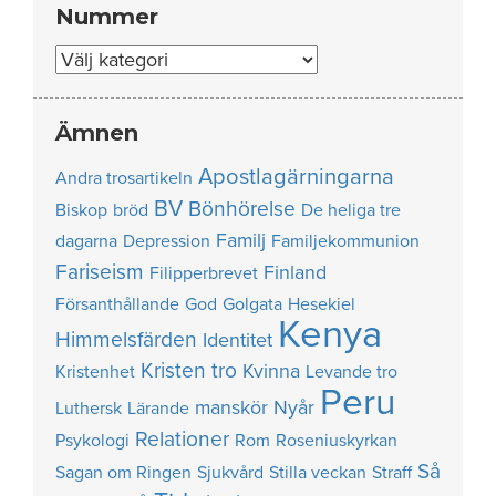
Nummer
Nummer
Ämnen
Apostlagärningarna
Andra trosartikeln
BV
Bönhörelse
Biskop
bröd
De heliga tre
Familj
dagarna
Depression
Familjekommunion
Fariseism
Finland
Filipperbrevet
Försanthållande
God
Golgata
Hesekiel
Kenya
Himmelsfärden
Identitet
Kristen tro
Kvinna
Kristenhet
Levande tro
Peru
manskör
Nyår
Luthersk
Lärande
Relationer
Psykologi
Rom
Roseniuskyrkan
Så
Sagan om Ringen
Sjukvård
Stilla veckan
Straff