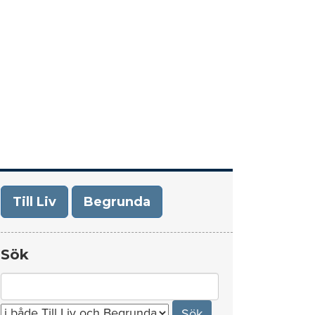
era
Om Till Liv/Begrunda
Kontakt
Till Liv
Begrunda
Sök
Search
for: