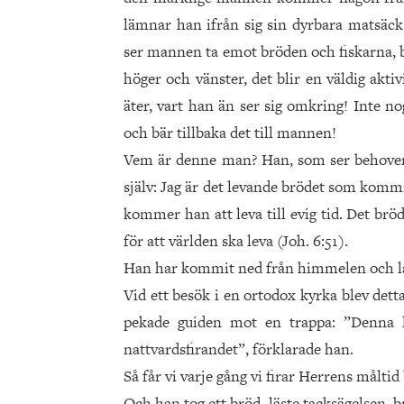
lämnar han ifrån sig sin dyrbara matsäc
ser mannen ta emot bröden och fiskarna, be
höger och vänster, det blir en väldig aktiv
äter, vart han än ser sig omkring! Inte n
och bär tillbaka det till mannen!
Vem är denne man? Han, som ser behoven 
själv: Jag är det levande brödet som komm
kommer han att leva till evig tid. Det brö
för att världen ska leva (Joh. 6:51).
Han har kommit ned från himmelen och låt
Vid ett besök i en ortodox kyrka blev det
pekade guiden mot en trappa: ”Denna le
nattvardsfirandet”, förklarade han.
Så får vi varje gång vi firar Herrens målti
Och han tog ett bröd, läste tacksägelsen, 