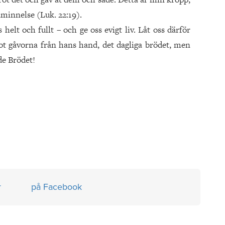
 åminnelse (Luk. 22:19).
helt och fullt – och ge oss evigt liv. Låt oss därför
ot gåvorna från hans hand, det dagliga brödet, men
de Brödet!
r
på Facebook