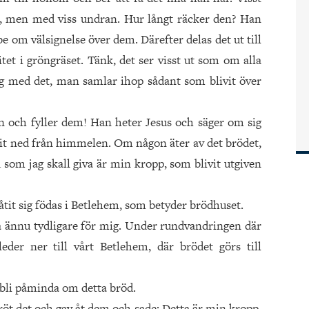
k, men med viss undran. Hur långt räcker den? Han
 om välsignelse över dem. Därefter delas det ut till
itet i gröngräset. Tänk, det ser visst ut som om alla
og med det, man samlar ihop sådant som blivit över
och fyller dem! Han heter Jesus och säger om sig
it ned från himmelen. Om någon äter av det brödet,
d som jag skall giva är min kropp, som blivit utgiven
it sig födas i Betlehem, som betyder brödhuset.
ta ännu tydligare för mig. Under rundvandringen där
der ner till vårt Betlehem, där brödet görs till
d bli påminda om detta bröd.
bröt det och gav åt dem och sade: Detta är min kropp,