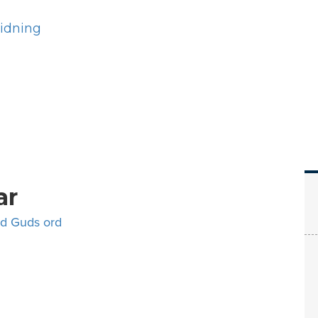
Hem
Läs
Prenumer
ar
ed Guds ord