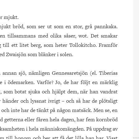
er mjukt.
jukt bröd, som ser ut som en stor, grå pannkaka.
pien tillsammans med olika såser, wot. Det smakar
g till ett litet berg, som heter Tollokitcho. Framför
med Zwaisjön som blänker i solen.
n annan sjö, nämligen Gennesaretsjön (el. Tiberias
 i ödemarken. Varför? Jo, de har följt en märklig
 som botat sjuka och hjälpt dem, när han vandrat
händer och lyssnat ivrigt – och så har de plötsligt
 och inte har de tänkt på någon matsäck. Men se, en
ed getterna eller fåren hela dagen, har fem kornbröd
märksamheten i hela människomängden. På uppdrag av
ill honom och ber att få det lilla han har. Visst