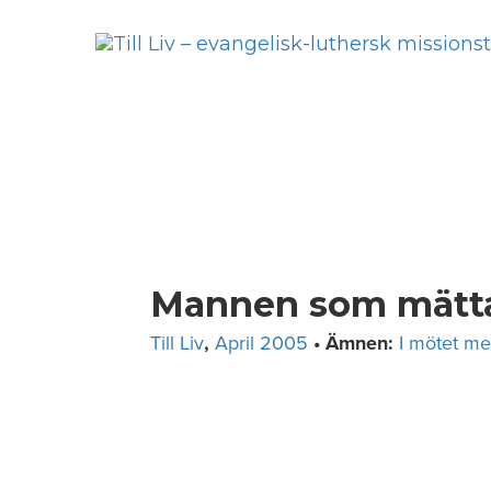
Skip
to
content
Mannen som mätt
Till Liv
,
April 2005
• Ämnen:
I mötet m