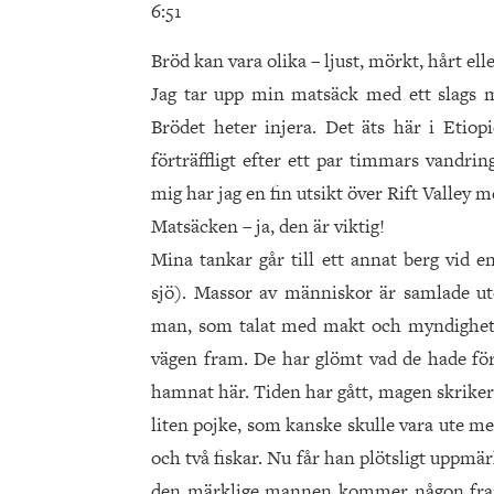
6:51
Bröd kan vara olika – ljust, mörkt, hårt ell
Jag tar upp min matsäck med ett slags m
Brödet heter injera. Det äts här i Etio
förträffligt efter ett par timmars vandrin
mig har jag en fin utsikt över Rift Valley 
Matsäcken – ja, den är viktig!
Mina tankar går till ett annat berg vid e
sjö). Massor av människor är samlade ute
man, som talat med makt och myndighet,
vägen fram. De har glömt vad de hade för 
hamnat här. Tiden har gått, magen skriker
liten pojke, som kanske skulle vara ute m
och två fiskar. Nu får han plötsligt upp
den märklige mannen kommer någon fram t