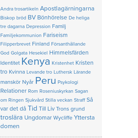
Apostlagärningarna
Andra trosartikeln
BV
Bönhörelse
Biskop
bröd
De heliga
Familj
tre dagarna
Depression
Fariseism
Familjekommunion
Finland
Filipperbrevet
Försanthållande
Himmelsfärden
God
Golgata
Hesekiel
Kenya
Kristen
Identitet
Kristenhet
tro
Kvinna
Levande tro
Luthersk
Lärande
Peru
manskör
Nyår
Psykologi
Relationer
Rom
Roseniuskyrkan
Sagan
Så
om Ringen
Sjukvård
Stilla veckan
Straff
Tid
var det då
Till Liv
Trons grund
troslära
Yttersta
Ungdomar
Wycliffe
domen