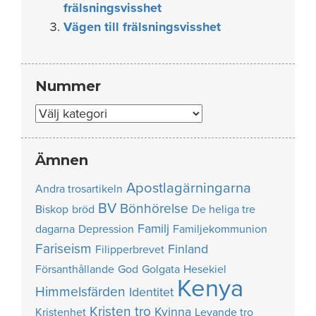
frälsningsvisshet
Vägen till frälsningsvisshet
Nummer
Nummer
Ämnen
Apostlagärningarna
Andra trosartikeln
BV
Bönhörelse
Biskop
bröd
De heliga tre
Familj
dagarna
Depression
Familjekommunion
Fariseism
Finland
Filipperbrevet
Försanthållande
God
Golgata
Hesekiel
Kenya
Himmelsfärden
Identitet
Kristen tro
Kvinna
Kristenhet
Levande tro