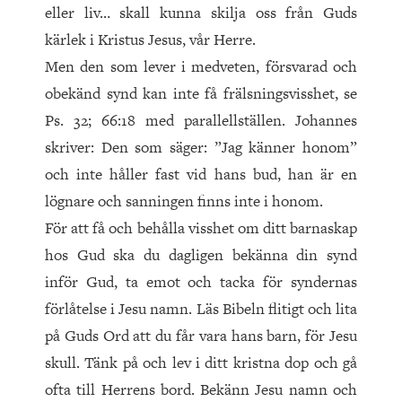
eller liv… skall kunna skilja oss från Guds
kärlek i Kristus Jesus, vår Herre.
Men den som lever i medveten, försvarad och
obekänd synd kan inte få frälsningsvisshet, se
Ps. 32; 66:18 med parallellställen. Johannes
skriver: Den som sä­ger: ”Jag känner honom”
och inte håller fast vid hans bud, han är en
lögnare och sanningen finns inte i honom.
För att få och behålla visshet om ditt barnaskap
hos Gud ska du dagligen bekänna din synd
inför Gud, ta emot och tacka för syndernas
förlåtelse i Jesu namn. Läs Bibeln flitigt och lita
på Guds Ord att du får vara hans barn, för Jesu
skull. Tänk på och lev i ditt kristna dop och gå
ofta till Herrens bord. Bekänn Jesu namn och