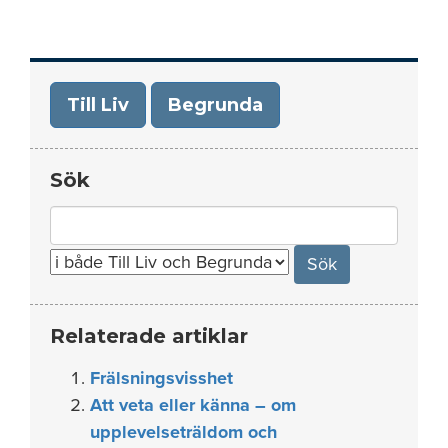
Till Liv
Begrunda
Sök
Search
for:
Relaterade artiklar
Frälsningsvisshet
Att veta eller känna – om
upplevelseträldom och