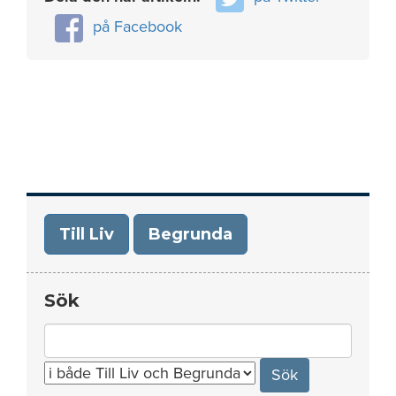
på Facebook
Till Liv
Begrunda
Sök
Search
for: