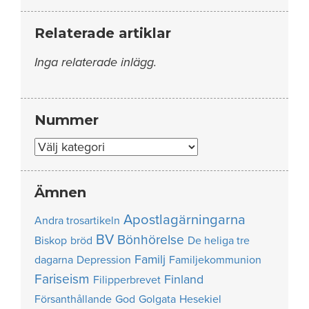
Relaterade artiklar
Inga relaterade inlägg.
Nummer
Nummer
Ämnen
Apostlagärningarna
Andra trosartikeln
BV
Bönhörelse
Biskop
bröd
De heliga tre
Familj
dagarna
Depression
Familjekommunion
Fariseism
Finland
Filipperbrevet
Försanthållande
God
Golgata
Hesekiel