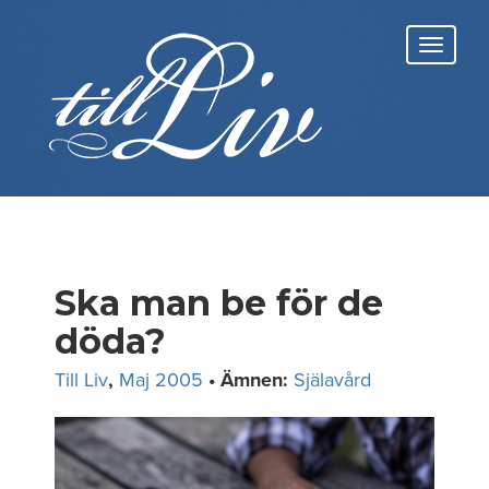
Skip
to
Toggl
content
navig
Ska man be för de
döda?
Till Liv
,
Maj 2005
• Ämnen:
Själavård