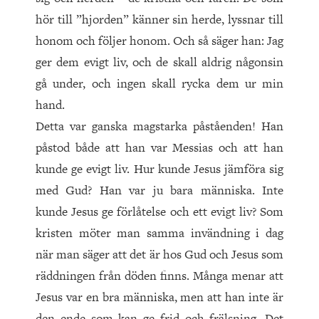
hör till ”hjorden” känner sin herde, lyssnar till
honom och följer honom. Och så säger han: Jag
ger dem evigt liv, och de skall aldrig någonsin
gå under, och ingen skall rycka dem ur min
hand.
Detta var ganska magstarka påståenden! Han
påstod både att han var Messias och att han
kunde ge evigt liv. Hur kunde Jesus jämföra sig
med Gud? Han var ju bara människa. Inte
kunde Jesus ge förlåtelse och ett evigt liv? Som
kristen möter man samma invändning i dag
när man säger att det är hos Gud och Jesus som
räddningen från döden finns. Många menar att
Jesus var en bra människa, men att han inte är
den ende som kan ge frid och frälsning. Det