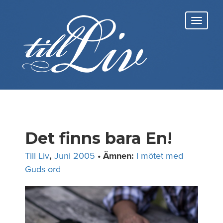
Skip
to
Toggl
content
navig
Det finns bara En!
Till Liv
,
Juni 2005
• Ämnen:
I mötet med
Guds ord