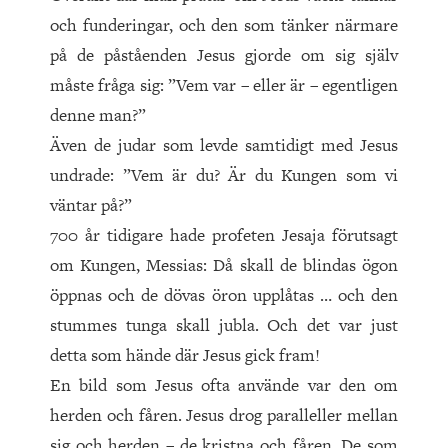
och funderingar, och den som tänker närmare
på de påståenden Jesus gjorde om sig själv
måste fråga sig: ”Vem var – eller är – egentligen
denne man?”
Även de judar som levde samtidigt med Jesus
undrade: ”Vem är du? Är du Kungen som vi
väntar på?”
700 år tidigare hade profeten Jesaja förutsagt
om Kungen, Messias: Då skall de blindas ögon
öppnas och de dövas öron upplåtas … och den
stummes tunga skall jubla. Och det var just
detta som hände där Jesus gick fram!
En bild som Jesus ofta använde var den om
herden och fåren. Jesus drog paralleller mellan
sig och herden – de kristna och fåren. De som