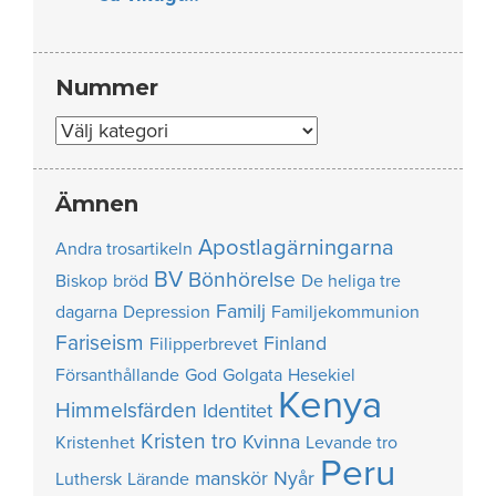
Nummer
Nummer
Ämnen
Apostlagärningarna
Andra trosartikeln
BV
Bönhörelse
Biskop
bröd
De heliga tre
Familj
dagarna
Depression
Familjekommunion
Fariseism
Finland
Filipperbrevet
Försanthållande
God
Golgata
Hesekiel
Kenya
Himmelsfärden
Identitet
Kristen tro
Kvinna
Kristenhet
Levande tro
Peru
manskör
Nyår
Luthersk
Lärande