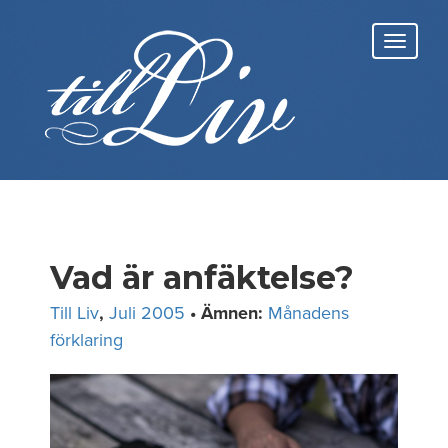
Skip
to
Toggl
content
navig
Vad är anfäktelse?
Till Liv
,
Juli 2005
• Ämnen:
Månadens
förklaring