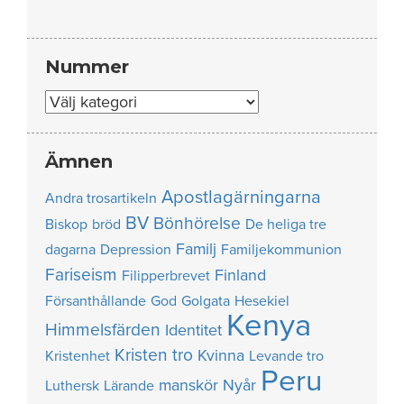
Nummer
Nummer
Ämnen
Apostlagärningarna
Andra trosartikeln
BV
Bönhörelse
Biskop
bröd
De heliga tre
Familj
dagarna
Depression
Familjekommunion
Fariseism
Finland
Filipperbrevet
Försanthållande
God
Golgata
Hesekiel
Kenya
Himmelsfärden
Identitet
Kristen tro
Kvinna
Kristenhet
Levande tro
Peru
manskör
Nyår
Luthersk
Lärande