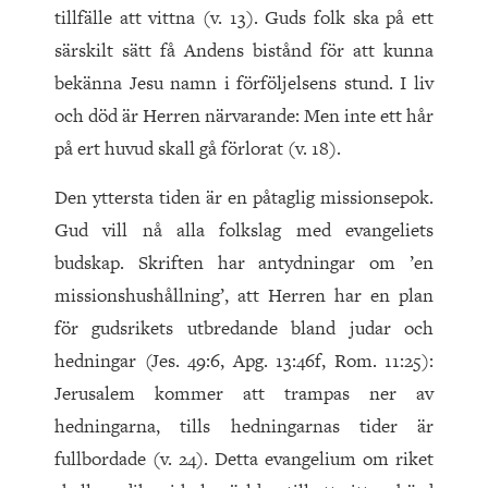
tillfälle att vittna (v. 13). Guds folk ska på ett
särskilt sätt få Andens bistånd för att kunna
bekänna Jesu namn i förföljelsens stund. I liv
och död är Herren närvarande: Men inte ett hår
på ert huvud skall gå förlorat (v. 18).
Den yttersta tiden är en påtaglig missionsepok.
Gud vill nå alla folkslag med evangeliets
budskap. Skriften har antydningar om ’en
missionshushållning’, att Herren har en plan
för guds­rikets utbredande bland judar och
hedningar (Jes. 49:6, Apg. 13:46f, Rom. 11:25):
Jerusalem kommer att trampas ner av
hedningarna, tills hedningarnas tider är
fullbordade (v. 24). Detta evangelium om riket