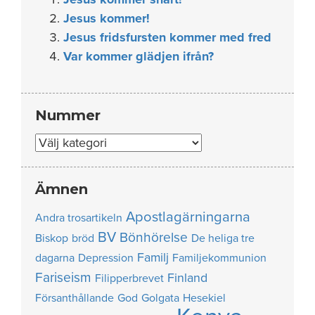
Jesus kommer!
Jesus fridsfursten kommer med fred
Var kommer glädjen ifrån?
Nummer
Nummer
Ämnen
Apostlagärningarna
Andra trosartikeln
BV
Bönhörelse
Biskop
bröd
De heliga tre
Familj
dagarna
Depression
Familjekommunion
Fariseism
Finland
Filipperbrevet
Försanthållande
God
Golgata
Hesekiel