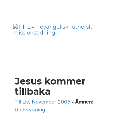
Skip
to
Toggl
content
navig
Jesus kommer
tillbaka
Till Liv
,
November 2005
• Ämnen:
Undervisning