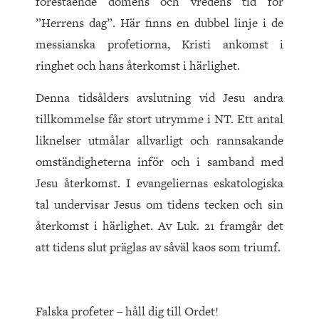
förestående domens och vredens tid för
”Herrens dag”. Här finns en dubbel linje i de
messianska profetiorna, Kristi ankomst i
ringhet och hans återkomst i härlighet.
Denna tidsålders avslutning vid Jesu andra
tillkommelse får stort utrymme i NT. Ett antal
liknelser utmålar allvarligt och rannsakande
omständigheterna inför och i samband med
Jesu återkomst. I evangeliernas eskatologiska
tal undervisar Jesus om tidens tecken och sin
återkomst i härlighet. Av Luk. 21 fram­går det
att tidens slut präglas av såväl kaos som triumf.
Falska profeter – håll dig till Ordet!