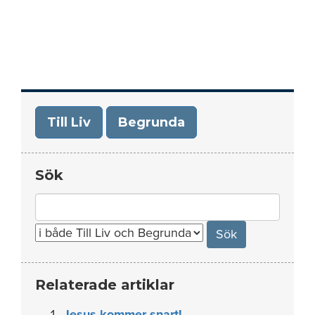
Till Liv
Begrunda
Sök
Search
for:
Relaterade artiklar
Jesus kommer snart!