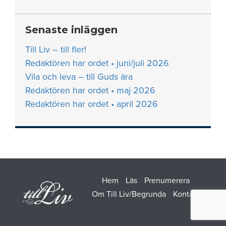
Senaste inläggen
Till Liv – till fler!
Redaktören har ordet • juni/juli 2026
Vila och leva – till Guds ära
Redaktören har ordet • maj 2026
Redaktören har ordet • april 2026
Hem
Läs
Prenumerera
Om Till Liv/Begrunda
Kontakt