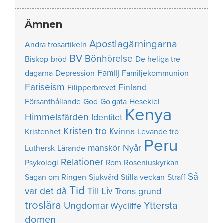
Ämnen
Apostlagärningarna
Andra trosartikeln
BV
Bönhörelse
Biskop
bröd
De heliga tre
Familj
dagarna
Depression
Familjekommunion
Fariseism
Finland
Filipperbrevet
Försanthållande
God
Golgata
Hesekiel
Kenya
Himmelsfärden
Identitet
Kristen tro
Kvinna
Kristenhet
Levande tro
Peru
manskör
Nyår
Luthersk
Lärande
Relationer
Psykologi
Rom
Roseniuskyrkan
Så
Sagan om Ringen
Sjukvård
Stilla veckan
Straff
Tid
var det då
Till Liv
Trons grund
troslära
Yttersta
Ungdomar
Wycliffe
domen