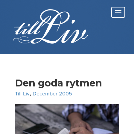
Skip
to
Toggl
content
navig
Den goda rytmen
Till Liv
,
December 2005