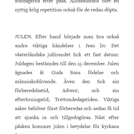
söndagarna efter påsk. Alltsammans blev en
nyttig årlig repetition också för de redan döpta.
JULEN. Efter hand började man fira också
andra viktiga händelser i Jesu liv. Det
västerländska julfirandet fick ett fast datum:
Juldagen bestämdes till den 25 december. Julen
ägnades åt Guds Sons födelse och
människoblivande. Även den fick sin
förberedelsetid, Advent, och sin
efterfirningstid, Trettondedags­tiden. Viktiga
saker behöver först förberedas och sedan få tid
att sjunka in och tillgodogöras. Näst efter
påsken kommer julen i betydelse för kyrkans