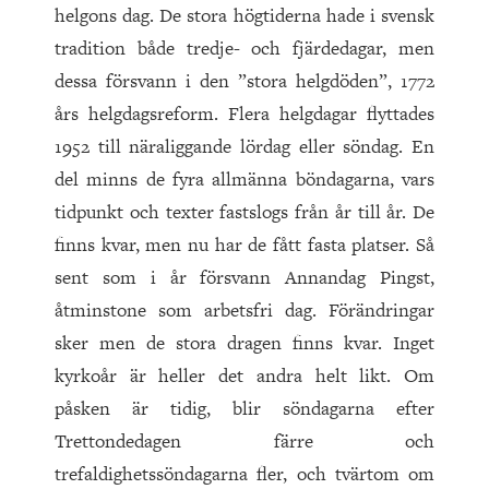
helgons dag. De stora högtiderna hade i svensk
tradition både tredje- och fjärdedagar, men
dessa försvann i den ”stora helgdöden”, 1772
års helgdagsreform. Flera helgdagar flyttades
1952 till näraliggande lördag eller söndag. En
del minns de fyra allmänna böndagarna, vars
tidpunkt och texter fastslogs från år till år. De
finns kvar, men nu har de fått fasta platser. Så
sent som i år försvann Annandag Pingst,
åtminstone som arbetsfri dag. Förändringar
sker men de stora dragen finns kvar. Inget
kyrkoår är heller det andra helt likt. Om
påsken är tidig, blir söndagarna efter
Trettondedagen färre och
trefaldighetssöndagarna fler, och tvärtom om