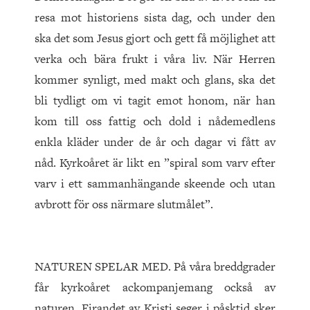
resa mot historiens sista dag, och under den
ska det som Jesus gjort och gett få möjlighet att
verka och bära frukt i våra liv. När Herren
kommer synligt, med makt och glans, ska det
bli tydligt om vi tagit emot honom, när han
kom till oss fattig och dold i nådemedlens
enkla kläder under de år och dagar vi fått av
nåd. Kyrkoåret är likt en ”spiral som varv efter
varv i ett sam­man­hängande skeende och utan
avbrott för oss närmare slutmålet”.
NATUREN SPELAR MED. På våra breddgrader
får kyrkoåret ackompanjemang också av
naturen. Firandet av Kristi seger i påsktid sker