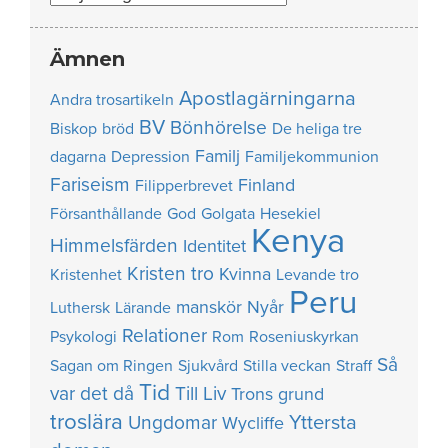
Ämnen
Apostlagärningarna
Andra trosartikeln
BV
Bönhörelse
Biskop
bröd
De heliga tre
Familj
dagarna
Depression
Familjekommunion
Fariseism
Finland
Filipperbrevet
Försanthållande
God
Golgata
Hesekiel
Kenya
Himmelsfärden
Identitet
Kristen tro
Kvinna
Kristenhet
Levande tro
Peru
manskör
Nyår
Luthersk
Lärande
Relationer
Psykologi
Rom
Roseniuskyrkan
Så
Sagan om Ringen
Sjukvård
Stilla veckan
Straff
Tid
var det då
Till Liv
Trons grund
troslära
Yttersta
Ungdomar
Wycliffe