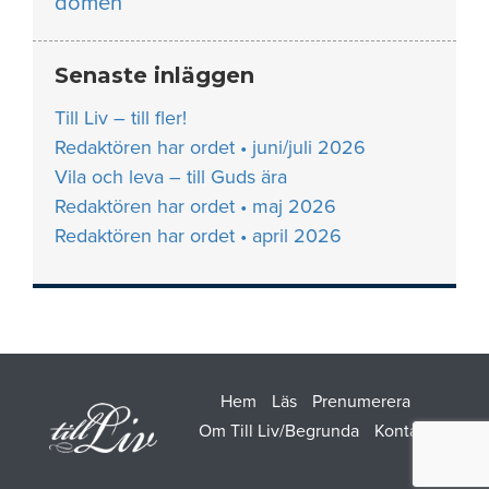
domen
Senaste inläggen
Till Liv – till fler!
Redaktören har ordet • juni/juli 2026
Vila och leva – till Guds ära
Redaktören har ordet • maj 2026
Redaktören har ordet • april 2026
Hem
Läs
Prenumerera
Om Till Liv/Begrunda
Kontakt