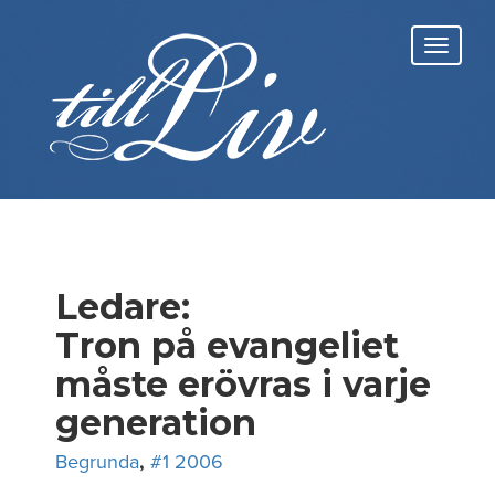
Skip
to
Toggl
content
navig
Ledare:
Tron på evangeliet
måste erövras i varje
generation
Begrunda
,
#1 2006