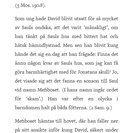
(3 Mos. 19:18).
Som ung hade David blivit utsatt för så mycket
av Sauls onds­ka, att det varit ’mänskligt’, om
han tänkt på Sauls hus med bittert hat och
hätsk hämndlystnad. Men sen han blivit kung
hände det sig en dag att han frågade: Finns det
ännu någon kvar av Sauls hus, som jag kan få
göra barmhärtighet med för Jonatans skull? Jo,
det visade sig att det fanns en sonson till Saul
vid namn Mefiboset. (I hans namn ingår ordet
för ’skam’.) Han var efter en olycka i
barndomen halt på båda fötterna. (2 Sam. 9.)
Mefiboset hämtas till hovet, där han faller ner
på sitt ansikte inför kung David, säkert under