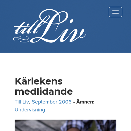
Skip
to
Toggl
content
navig
Kärlekens
medlidande
Till Liv
,
September 2006
• Ämnen:
Undervisning