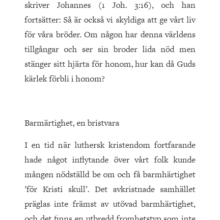
skriver Johannes (1 Joh. 3:16), och han
fortsätter: Så är också vi skyldiga att ge vårt liv
för våra bröder. Om någon har denna världens
tillgångar och ser sin broder lida nöd men
stänger sitt hjärta för honom, hur kan då Guds
kärlek förbli i honom?
Barmärtighet, en bristvara
I en tid när luthersk kristendom fortfarande
hade något inflytande över vårt folk kunde
mången nödställd be om och få barmhärtighet
’för Kristi skull’. Det avkristnade samhället
präg­­las inte främst av utövad barmhärtighet,
och det finns en utbredd fromhetstyp som inte