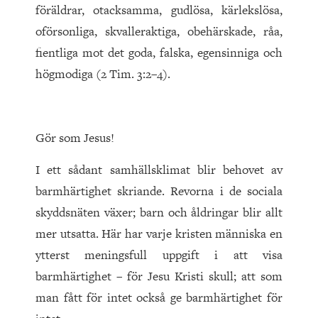
föräldrar, otacksamma, gudlösa, kärleks­lösa,
oförsonliga, skvalleraktiga, obehärskade, råa,
fientliga mot det goda, falska, egensinniga och
högmodiga (2 Tim. 3:2–4).
Gör som Jesus!
I ett sådant samhällsklimat blir behovet av
barmhärtighet skriande. Revorna i de sociala
skyddsnäten växer; barn och åld­ringar blir allt
mer utsatta. Här har varje kristen människa en
ytterst meningsfull uppgift i att visa
barmhärtighet – för Jesu Kristi skull; att som
man fått för intet också ge barmhärtighet för