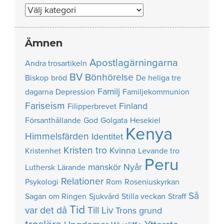
Nummer
Ämnen
Apostlagärningarna
Andra trosartikeln
BV
Bönhörelse
Biskop
bröd
De heliga tre
Familj
dagarna
Depression
Familjekommunion
Fariseism
Finland
Filipperbrevet
Försanthållande
God
Golgata
Hesekiel
Kenya
Himmelsfärden
Identitet
Kristen tro
Kvinna
Kristenhet
Levande tro
Peru
manskör
Nyår
Luthersk
Lärande
Relationer
Psykologi
Rom
Roseniuskyrkan
Så
Sagan om Ringen
Sjukvård
Stilla veckan
Straff
Tid
var det då
Till Liv
Trons grund