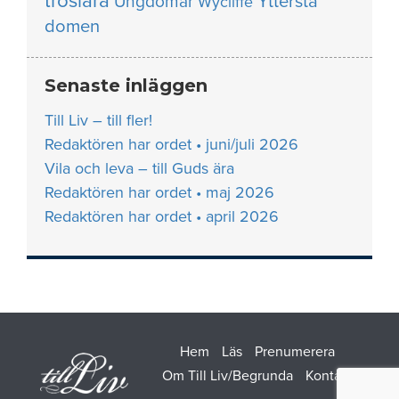
troslära
Yttersta
Ungdomar
Wycliffe
domen
Senaste inläggen
Till Liv – till fler!
Redaktören har ordet • juni/juli 2026
Vila och leva – till Guds ära
Redaktören har ordet • maj 2026
Redaktören har ordet • april 2026
Hem
Läs
Prenumerera
Om Till Liv/Begrunda
Kontakt