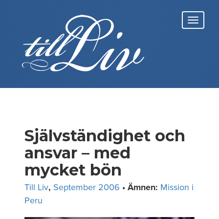
Skip
to
Toggl
content
navig
Självständighet och
ansvar – med
mycket bön
Till Liv
,
September 2006
• Ämnen:
Mission i
Peru