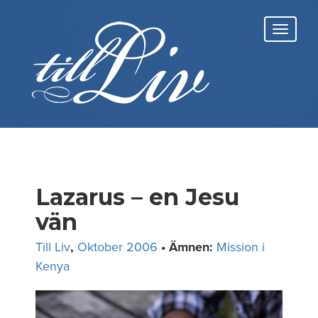
Skip
to
Toggl
content
navig
Lazarus – en Jesu
vän
Till Liv
,
Oktober 2006
• Ämnen:
Mission i
Kenya