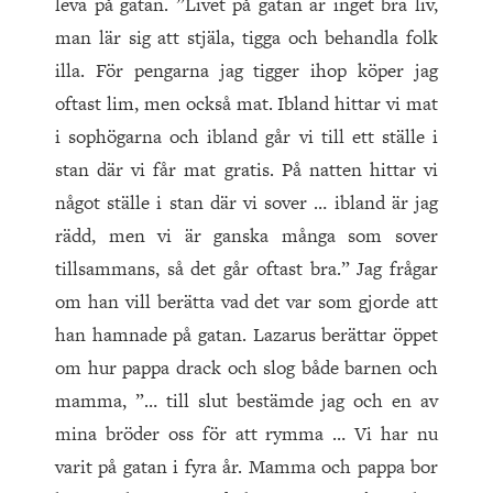
leva på gatan. ”Livet på gatan är inget bra liv,
man lär sig att stjäla, tigga och behandla folk
illa. För pengarna jag tigger ihop köper jag
oftast lim, men också mat. Ibland hittar vi mat
i sophögarna och ibland går vi till ett ställe i
stan där vi får mat gratis. På natten hittar vi
något ställe i stan där vi sover … ibland är jag
rädd, men vi är ganska många som sover
tillsammans, så det går oftast bra.” Jag frågar
om han vill berätta vad det var som gjorde att
han hamnade på gatan. Lazarus berättar öppet
om hur pappa drack och slog både barnen och
mamma, ”… till slut bestämde jag och en av
mina bröder oss för att rymma … Vi har nu
varit på gatan i fyra år. Mamma och pappa bor