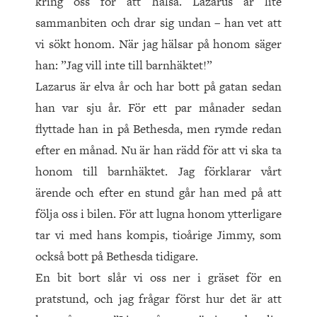
kring oss för att hälsa. Lazarus är lite
sammanbiten och drar sig undan – han vet att
vi sökt honom. När jag hälsar på honom säger
han: ”Jag vill inte till barnhäktet!”
Lazarus är elva år och har bott på gatan sedan
han var sju år. För ett par månader sedan
flyttade han in på Bethesda, men rymde redan
efter en månad. Nu är han rädd för att vi ska ta
honom till barnhäktet. Jag förklarar vårt
ärende och efter en stund går han med på att
följa oss i bilen. För att lugna honom ytterligare
tar vi med hans kompis, tioårige Jimmy, som
också bott på Bethesda tidigare.
En bit bort slår vi oss ner i gräset för en
pratstund, och jag frågar först hur det är att