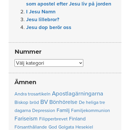
som apostel efter Jesu liv på jorden
I Jesu Namn
Jesu lillebror?
Jesu dop berör oss
Nummer
Nummer
Ämnen
Apostlagärningarna
Andra trosartikeln
BV
Bönhörelse
Biskop
bröd
De heliga tre
Familj
dagarna
Depression
Familjekommunion
Fariseism
Finland
Filipperbrevet
Försanthållande
God
Golgata
Hesekiel