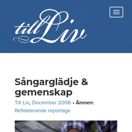
Skip
to
Toggl
content
navig
Sångarglädje &
gemenskap
Till Liv
,
December 2006
• Ämnen:
Reflekterande reportage