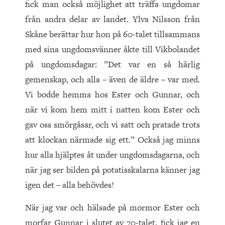
fick man också möjlighet att träffa ungdomar
från andra delar av landet. Ylva Nilsson från
Skåne berättar hur hon på 60-talet tillsammans
med sina ungdomsvänner åkte till Vikbolandet
på ungdomsdagar: ”Det var en så härlig
gemenskap, och alla – även de äldre – var med.
Vi bodde hemma hos Ester och Gunnar, och
när vi kom hem mitt i natten kom Ester och
gav oss smörgåsar, och vi satt och pratade trots
att klockan närmade sig ett.” Också jag minns
hur alla hjälptes åt under ungdomsdagarna, och
när jag ser bilden på potatisskalarna känner jag
igen det – alla behövdes!
När jag var och hälsade på mormor Ester och
morfar Gunnar i slutet av 70-talet, fick jag en