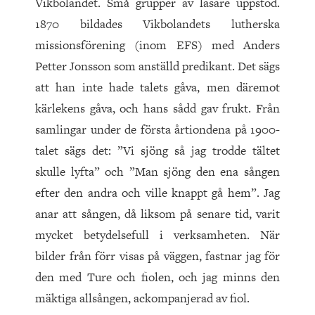
Vikbolandet. Små grupper av läsare uppstod.
1870 bildades Vikbolandets lutherska
missionsförening (inom EFS) med Anders
Petter Jonsson som anställd predikant. Det sägs
att han inte hade talets gåva, men däremot
kärlekens gåva, och hans sådd gav frukt. Från
samlingar under de första årtiondena på 1900-
talet sägs det: ”Vi sjöng så jag trodde tältet
skulle lyfta” och ”Man sjöng den ena sången
efter den andra och ville knappt gå hem”. Jag
anar att sången, då liksom på senare tid, varit
mycket betydelsefull i verksamheten. När
bilder från förr visas på väggen, fastnar jag för
den med Ture och fiolen, och jag minns den
mäktiga allsången, ackompanjerad av fiol.