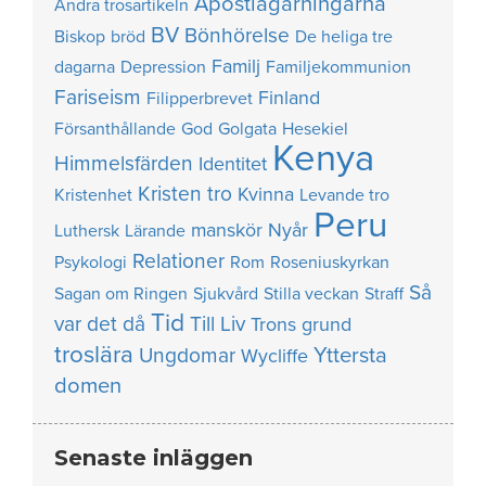
Apostlagärningarna
Andra trosartikeln
BV
Bönhörelse
Biskop
bröd
De heliga tre
Familj
dagarna
Depression
Familjekommunion
Fariseism
Finland
Filipperbrevet
Försanthållande
God
Golgata
Hesekiel
Kenya
Himmelsfärden
Identitet
Kristen tro
Kvinna
Kristenhet
Levande tro
Peru
manskör
Nyår
Luthersk
Lärande
Relationer
Psykologi
Rom
Roseniuskyrkan
Så
Sagan om Ringen
Sjukvård
Stilla veckan
Straff
Tid
var det då
Till Liv
Trons grund
troslära
Yttersta
Ungdomar
Wycliffe
domen
Senaste inläggen