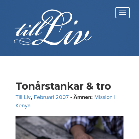
Skip
to
Toggl
content
navig
Tonårstankar & tro
Till Liv
,
Februari 2007
• Ämnen:
Mission i
Kenya