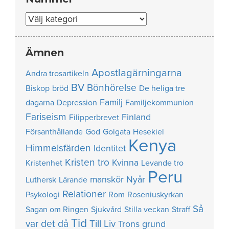
Nummer
Ämnen
Apostlagärningarna
Andra trosartikeln
BV
Bönhörelse
Biskop
bröd
De heliga tre
Familj
dagarna
Depression
Familjekommunion
Fariseism
Finland
Filipperbrevet
Försanthållande
God
Golgata
Hesekiel
Kenya
Himmelsfärden
Identitet
Kristen tro
Kvinna
Kristenhet
Levande tro
Peru
manskör
Nyår
Luthersk
Lärande
Relationer
Psykologi
Rom
Roseniuskyrkan
Så
Sagan om Ringen
Sjukvård
Stilla veckan
Straff
Tid
var det då
Till Liv
Trons grund