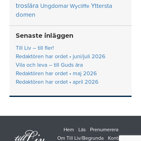
troslära
Yttersta
Ungdomar
Wycliffe
domen
Senaste inläggen
Till Liv – till fler!
Redaktören har ordet • juni/juli 2026
Vila och leva – till Guds ära
Redaktören har ordet • maj 2026
Redaktören har ordet • april 2026
Hem
Läs
Prenumerera
Om Till Liv/Begrunda
Kontakt