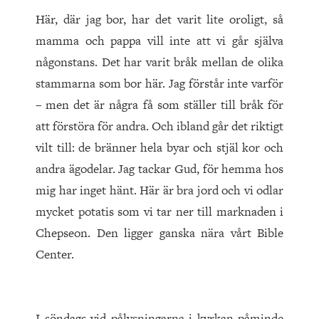
Här, där jag bor, har det varit lite oroligt, så
mamma och pappa vill inte att vi går själva
någonstans. Det har varit bråk mel­lan de olika
stammarna som bor här. Jag förstår inte varför
– men det är några få som ställer till bråk för
att förstöra för and­ra. Och ibland går det riktigt
vilt till: de bränner hela byar och stjäl kor och
andra ägodelar. Jag tackar Gud, för hemma hos
mig har inget hänt. Här är bra jord och vi odlar
mycket potatis som vi tar ner till marknaden i
Chepseon. Den ligger ganska nära vårt Bible
Center.
I söndags vid pålysningarna i kyrkan påminde