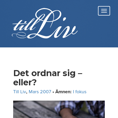
Skip
to
Toggl
content
navig
Det ordnar sig –
eller?
Till Liv
,
Mars 2007
• Ämnen:
I fokus