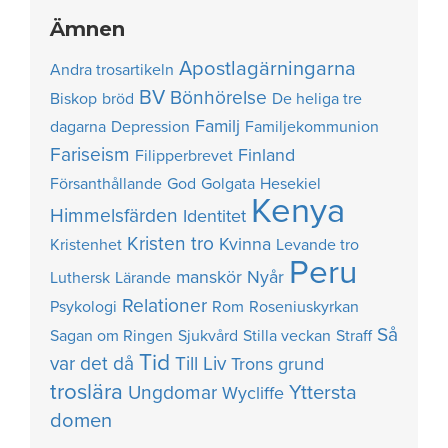
Ämnen
Apostlagärningarna
Andra trosartikeln
BV
Bönhörelse
Biskop
bröd
De heliga tre
Familj
dagarna
Depression
Familjekommunion
Fariseism
Finland
Filipperbrevet
Försanthållande
God
Golgata
Hesekiel
Kenya
Himmelsfärden
Identitet
Kristen tro
Kvinna
Kristenhet
Levande tro
Peru
manskör
Nyår
Luthersk
Lärande
Relationer
Psykologi
Rom
Roseniuskyrkan
Så
Sagan om Ringen
Sjukvård
Stilla veckan
Straff
Tid
var det då
Till Liv
Trons grund
troslära
Yttersta
Ungdomar
Wycliffe
domen