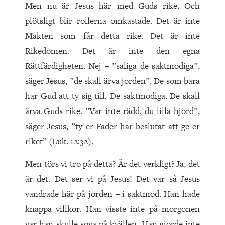
Men nu är Jesus här med Guds rike. Och
plötsligt blir rollerna omkastade. Det är inte
Makten som får detta rike. Det är inte
Rikedomen. Det är inte den egna
Rättfärdigheten. Nej – ”saliga de saktmodiga”,
säger Jesus, ”de skall ärva jorden”. De som bara
har Gud att ty sig till. De saktmodiga. De skall
ärva Guds rike. ”Var inte rädd, du lilla hjord”,
säger Jesus, ”ty er Fader har beslutat att ge er
riket” (Luk. 12:32).
Men törs vi tro på detta? Är det verkligt? Ja, det
är det. Det ser vi på Jesus! Det var så Jesus
vandrade här på jorden – i saktmod. Han hade
knappa villkor. Han visste inte på morgonen
var han skulle sova på kvällen. Han gjorde inte