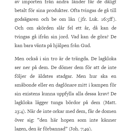
av importen från andra länder får de dåligt
betalt för sina produkter. Ofta tvingas de gå till
godsägaren och be om lån (jfr. Luk. 16:5ff).
Och om skörden slår fel ett år, då kan de
tvingas gå ifrån sin jord. Vad kan de göra? De
kan bara vänta på hjälpen från Gud.
Men också i sin tro är de trängda. De lagkloka
ser ner på dem. De dömer dem för att de inte
följer de äldstes stadgar. Men hur ska en
småbonde eller en daglönare mitt i kampen för
sin existens kunna uppfylla alla dessa krav? De
lagkloka lägger tunga bördor på dem (Matt.
23:4). När de inte orkar med dem, får de domen
över sig: ”den här hopen som inte känner
lagen, den är förbannad” (Joh. 7:49).