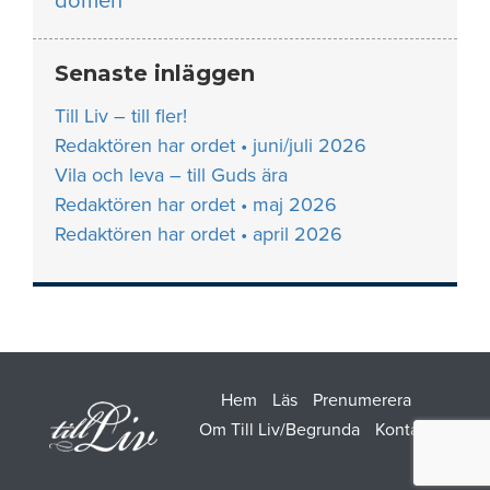
domen
Senaste inläggen
Till Liv – till fler!
Redaktören har ordet • juni/juli 2026
Vila och leva – till Guds ära
Redaktören har ordet • maj 2026
Redaktören har ordet • april 2026
Hem
Läs
Prenumerera
Om Till Liv/Begrunda
Kontakt