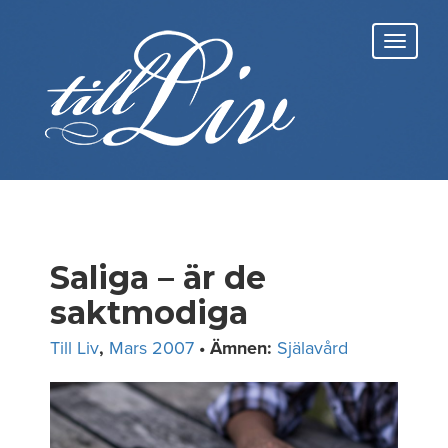
Skip
to
Toggl
content
navig
Saliga – är de
saktmodiga
Till Liv
,
Mars 2007
• Ämnen:
Själavård