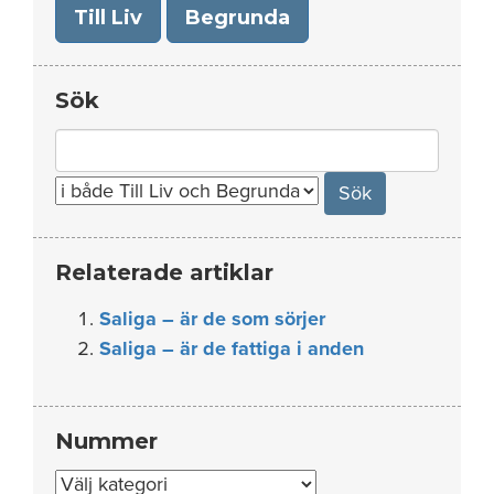
Till Liv
Begrunda
Sök
Search
for:
Relaterade artiklar
Saliga – är de som sörjer
Saliga – är de fattiga i anden
Nummer
Nummer