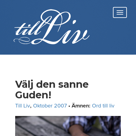
Skip
to
Toggl
content
navig
Välj den sanne
Guden!
Till Liv
,
Oktober 2007
• Ämnen:
Ord till liv