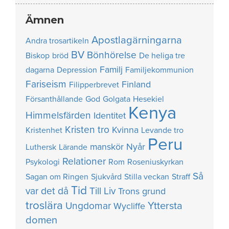
Ämnen
Apostlagärningarna
Andra trosartikeln
BV
Bönhörelse
Biskop
bröd
De heliga tre
Familj
dagarna
Depression
Familjekommunion
Fariseism
Finland
Filipperbrevet
Försanthållande
God
Golgata
Hesekiel
Kenya
Himmelsfärden
Identitet
Kristen tro
Kvinna
Kristenhet
Levande tro
Peru
manskör
Nyår
Luthersk
Lärande
Relationer
Psykologi
Rom
Roseniuskyrkan
Så
Sagan om Ringen
Sjukvård
Stilla veckan
Straff
Tid
var det då
Till Liv
Trons grund
troslära
Yttersta
Ungdomar
Wycliffe
domen