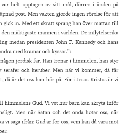
ar helt upptagen av sitt mål, dörren i änden på
pnad post. Men vakten gjorde ingen rörelse för att
gick in. Med ett skratt sprang han över mattan till
den mäktigaste mannen i världen. De inflytelserika
gning medan presidenten John F. Kennedy och hans
andra med kramar och kyssar.”1
någon jordisk far. Han tronar i himmelen, han styr
v serafer och keruber. Men när vi kommer, då får
, då är det oss han hör på. För i Jesus Kristus är vi
till himmelens Gud. Vi vet hur barn kan skryta inför
sligt. Men när Satan och det onda hotar oss, när
a vi säga ifrån: Gud är för oss, vem kan då vara mot
ber.