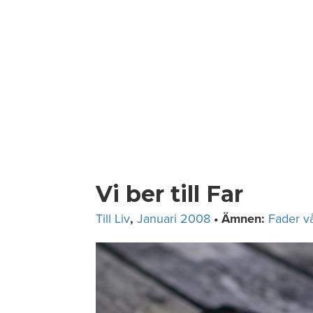
Skip
to
content
Vi ber till Far
Till Liv
,
Januari 2008
• Ämnen:
Fader v