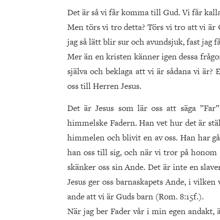
Det är så vi får komma till Gud. Vi får k
Men törs vi tro detta? Törs vi tro att vi är 
jag så lätt blir sur och avundsjuk, fast jag f
Mer än en kristen känner igen dessa frågor
själva och beklaga att vi är sådana vi är? E
oss till Herren Jesus.
Det är Jesus som lär oss att säga ”Far”
himmelske Fadern. Han vet hur det är stäl
himmelen och blivit en av oss. Han har gåt
han oss till sig, och när vi tror på honom
skänker oss sin Ande. Det är inte en slaveri
Jesus ger oss barnaskapets Ande, i vilken
ande att vi är Guds barn (Rom. 8:15f.).
När jag ber Fader vår i min egen andakt, ä