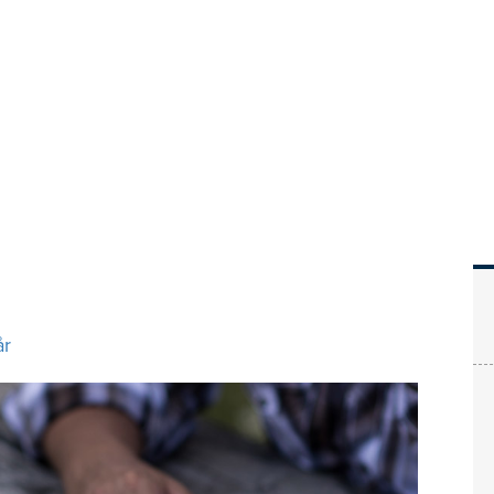
Hem
Läs
Prenumer
år