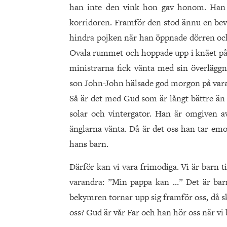
han inte den vink hon gav honom. Han v
korridoren. Framför den stod ännu en bevä
hindra pojken när han öppnade dörren och 
Ovala rummet och hoppade upp i knäet på 
ministrarna fick vänta med sin överläg
son John-John hälsade god morgon på var
Så är det med Gud som är långt bättre än 
solar och vintergator. Han är omgiven a
änglarna vänta. Då är det oss han tar emot
hans barn.
Därför kan vi vara frimodiga. Vi är barn 
varandra: ”Min pappa kan …” Det är barn
bekymren tornar upp sig framför oss, då sk
oss? Gud är vår Far och han hör oss när vi 