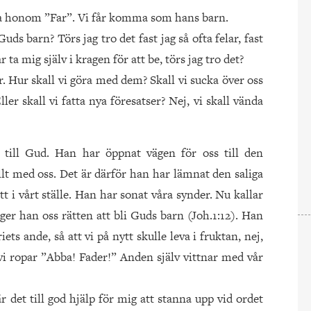
alla honom ”Far”. Vi får komma som hans barn.
Guds barn? Törs jag tro det fast jag så ofta felar, fast
år ta mig själv i kragen för att be, törs jag tro det?
. Hur skall vi göra med dem? Skall vi sucka över oss
ller skall vi fatta nya föresatser? Nej, vi skall vända
 till Gud. Han har öppnat vägen för oss till den
lt med oss. Det är därför han har lämnat den saliga
t i vårt ställe. Han har sonat våra synder. Nu kallar
 ger han oss rätten att bli Guds barn (Joh.1:12). Han
ets ande, så att vi på nytt skulle leva i fruktan, nej,
 vi ropar ”Abba! Fader!” Anden själv vittnar med vår
r det till god hjälp för mig att stanna upp vid ordet