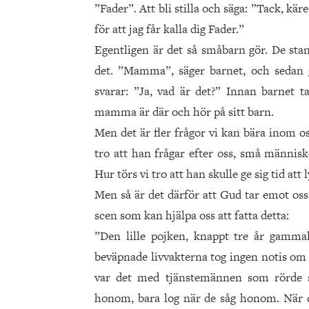
”Fader”. Att bli stilla och säga: ”Tack, käre
för att jag får kalla dig Fader.”
Egentligen är det så småbarn gör. De stann
det. ”Mamma”, säger barnet, och sedan
svarar: ”Ja, vad är det?” Innan barnet ta
mamma är där och hör på sitt barn.
Men det är fler frågor vi kan bära inom os
tro att han frågar efter oss, små människ
Hur törs vi tro att han skulle ge sig tid att 
Men så är det därför att Gud tar emot oss
scen som kan hjälpa oss att fatta detta:
”Den lille pojken, knappt tre år gamma
beväpnade livvakterna tog ingen notis om 
var det med tjänstemännen som rörde s
honom, bara log när de såg honom. När de