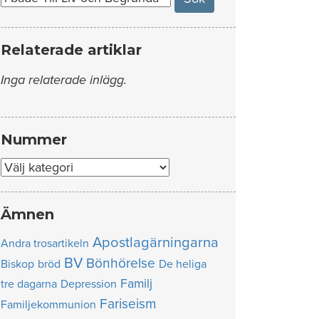
Relaterade artiklar
Inga relaterade inlägg.
Nummer
Nummer
Ämnen
Apostlagärningarna
Andra trosartikeln
BV
Bönhörelse
Biskop
bröd
De heliga
Familj
tre dagarna
Depression
Fariseism
Familjekommunion