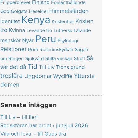
Finland
Filipperbrevet
Försanthållande
Himmelsfärden
God
Golgata
Hesekiel
Kenya
Kristen
Identitet
Kristenhet
tro
Kvinna
Levande tro
Luthersk
Lärande
Peru
manskör
Nyår
Psykologi
Relationer
Rom
Roseniuskyrkan
Sagan
Så
om Ringen
Sjukvård
Stilla veckan
Straff
Tid
var det då
Till Liv
Trons grund
troslära
Yttersta
Ungdomar
Wycliffe
domen
Senaste inläggen
Till Liv – till fler!
Redaktören har ordet • juni/juli 2026
Vila och leva – till Guds ära