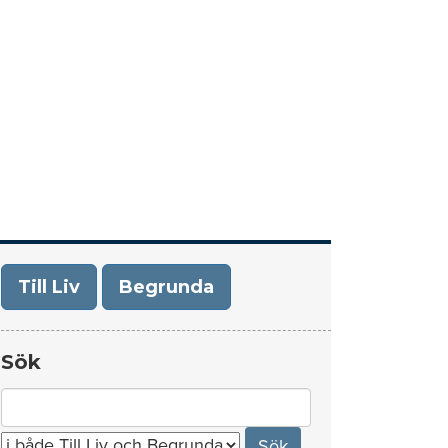
era
Om Till Liv/Begrunda
Kontakt
Till Liv
Begrunda
Sök
Search
for: