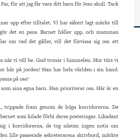
 Far, för att jag får vara ditt barn för Jesu skull. Tack
ar upp efter tilltalet. Vi har säkert lagt märke till
 gör det en paus. Barnet håller upp, och mamman
lar om vad det gäller, vill det förvissa sig om att
s när vi vill be. Gud tronar i himmelen. Hur törs vi
or här på jorden? Han har hela världen i sin hand.
lyssna på oss?
 som sina egna barn. Han prioriterar oss. Här är en
l, trippade fram genom de höga korridorerna. De
barnet som kilade förbi deras posteringar. Likadant
ig i korridorerna, de tog nästan ingen notis om
n lille passerade sekreterarens skrivbord, märkte