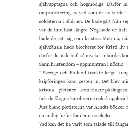
självupptagna och högmodiga. Därför m
omprioritering av vad som är av värde i t
soldaterna i Sibirien. De hade gått från seg
var de inte bäst längre. Nog hade de haft
hade de sett sig som kristna. Men nu, när
självkänsla hade blockerat för Kristi liv
därför de hade haft så mycket inbördes ko
Sann kristendom – uppmuntran i nödtid
I Sverige och Finland tryckte kriget tu
krigföringen kom pesten in. Det blev m
kristna – pietister – som tänkte på fångarn
fick de fångna karolinerna också uppleva 
Just bland pietisterna var Arndts böcker
en andlig farfar för denna väckelse.
Vad kan det ha varit som talade till fång