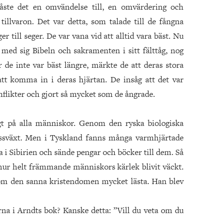
åste det en omvändelse till, en omvärdering och
illvaron. Det var detta, som talade till de fångna
er till seger. De var vana vid att alltid vara bäst. Nu
 med sig Bibeln och sakramenten i sitt fälttåg, nog
 de inte var bäst längre, märkte de att deras stora
 att komma in i deras hjärtan. De insåg att det var
nflikter och gjort så mycket som de ångrade.
ngt på alla människor. Genom den ryska biologiska
issväxt. Men i Tyskland fanns många varmhjärtade
a i Sibirien och sände pengar och böcker till dem. Så
hur helt främmande människors kärlek blivit väckt.
 om den sanna kristendomen mycket lästa. Han blev
arna i Arndts bok? Kanske detta: ”Vill du veta om du