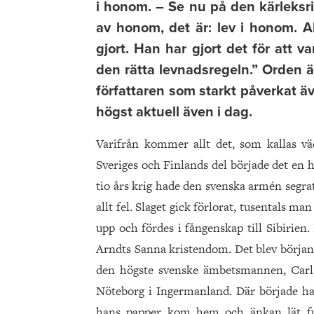
i honom. – Se nu på den kärleksrik
av honom, det är: lev i honom. A
gjort. Han har gjort det för att va
den rätta levnadsregeln.” Orden 
författaren som starkt påverkat 
högst aktuell även i dag.
Varifrån kommer allt det, som kallas v
Sveriges och Finlands del började det en 
tio års krig hade den svenska armén segrat
allt fel. Slaget gick förlorat, tusentals 
upp och fördes i fångenskap till Sibirien
Arndts Sanna kristendom. Det blev början 
den högste svenske ämbetsmannen, Carl P
Nöteborg i Ingermanland. Där började han
hans papper kom hem och änkan lät fu