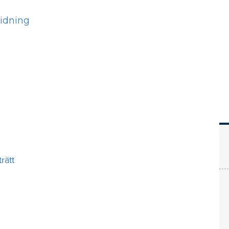
Hem
Läs
Prenumer
rätt