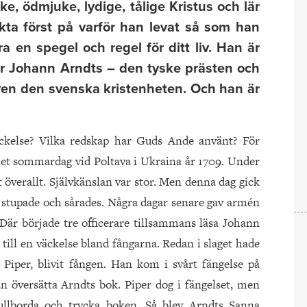
e, ödmjuke, lydige, tålige Kristus och lär
kta först på varför han levat så som han
ra en spegel och regel för ditt liv. Han är
är Johann Arndts – den tyske prästen och
även den svenska kristenheten. Och han är
äckelse? Vilka redskap har Guds Ande använt? För
het sommardag vid Poltava i Ukraina år 1709. Under
 överallt. Självkänslan var stor. Men denna dag gick
man stupade och sårades. Några dagar senare gav armén
. Där började tre officerare tillsammans läsa Johann
till en väckelse bland fångarna. Redan i slaget hade
iper, blivit fången. Han kom i svårt fängelse på
 översätta Arndts bok. Piper dog i fängelset, men
llborda och trycka boken. Så blev Arndts Sanna