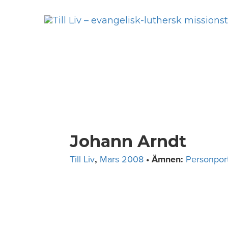
Skip
to
content
Johann Arndt
Till Liv
,
Mars 2008
• Ämnen:
Personport