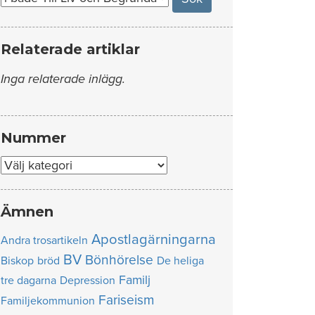
Relaterade artiklar
Inga relaterade inlägg.
Nummer
Nummer
Ämnen
Apostlagärningarna
Andra trosartikeln
BV
Bönhörelse
Biskop
bröd
De heliga
Familj
tre dagarna
Depression
Fariseism
Familjekommunion