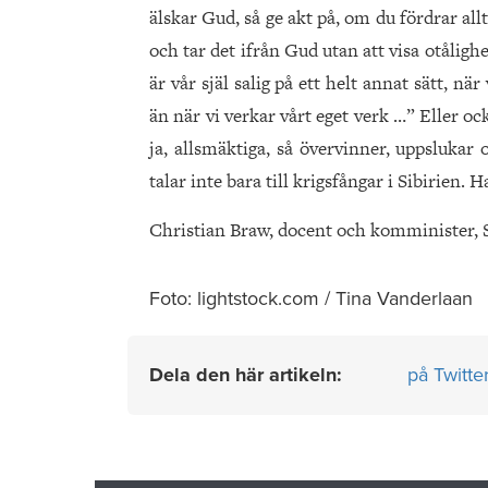
älskar Gud, så ge akt på, om du fördrar all
och tar det ifrån Gud utan att visa otålighet
är vår själ salig på ett helt annat sätt, nä
än när vi verkar vårt eget verk …” Eller oc
ja, allsmäktiga, så övervinner, uppslukar
talar inte bara till krigsfångar i Sibirien. H
Christian Braw, docent och komminister, 
Foto: lightstock.com / Tina Vanderlaan
Dela den här artikeln:
på Twitte