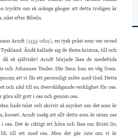
n tryckts om så många gånger att detta troligen är
, näst efter Bibeln.
ohann Arndt (1555–1621), en tysk präst som var oroad
Tyskland. Ändå kallade sig de flesta kristna, till och
 då så själviskt? Arndt började läsa de medeltida
s och Johannes Tauler. Där fann han en väg fram.
e genom att vi får ett personligt möte med Gud. Detta
t och nåd till en överväldigande verklighet för oss.
 göra allt gott i oss och genom oss.
n. Man hade talat och skrivit så mycket om det som är
, korset. Arndt insåg att allt detta som är utom oss
 oss. Det är riktigt att höra och läsa om Kristi liv,
 bli till ett med oss. Men det går inte om vi är