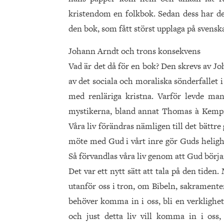
kristendom en folkbok. Sedan dess har de
den bok, som fått störst upplaga på svenska
Johann Arndt och trons konsekvens
Vad är det då för en bok? Den skrevs av J
av det sociala och moraliska sönderfallet i 
med renläriga kristna. Varför levde man
mystikerna, bland annat Thomas à Kempi
Våra liv förändras nämligen till det bättr
möte med Gud i vårt inre gör Guds helighe
Så förvandlas våra liv genom att Gud börjar
Det var ett nytt sätt att tala på den tide
utanför oss i tron, om Bibeln, sakramenten
behöver komma in i oss, bli en verklighet i
och just detta liv vill komma in i oss,