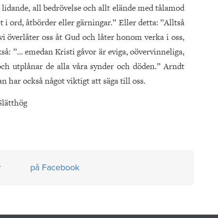
t lidande, all bedrövelse och allt elände med tålamod
 i ord, åtbörder eller gärningar.” Eller detta: ”Alltså
r vi överlåter oss åt Gud och låter honom verka i oss,
kså: ”… emedan Kristi gåvor är eviga, oövervinneliga,
 och utplånar de alla våra synder och döden.” Arndt
an har också något viktigt att säga till oss.
Slätthög
r
på Facebook