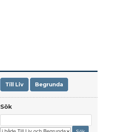
era
Om Till Liv/Begrunda
Kontakt
Till Liv
Begrunda
Sök
Search
for: