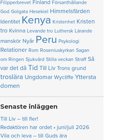
Finland
Filipperbrevet
Försanthållande
Himmelsfärden
God
Golgata
Hesekiel
Kenya
Kristen
Identitet
Kristenhet
tro
Kvinna
Levande tro
Luthersk
Lärande
Peru
manskör
Nyår
Psykologi
Relationer
Rom
Roseniuskyrkan
Sagan
Så
om Ringen
Sjukvård
Stilla veckan
Straff
Tid
var det då
Till Liv
Trons grund
troslära
Yttersta
Ungdomar
Wycliffe
domen
Senaste inläggen
Till Liv – till fler!
Redaktören har ordet • juni/juli 2026
Vila och leva – till Guds ära