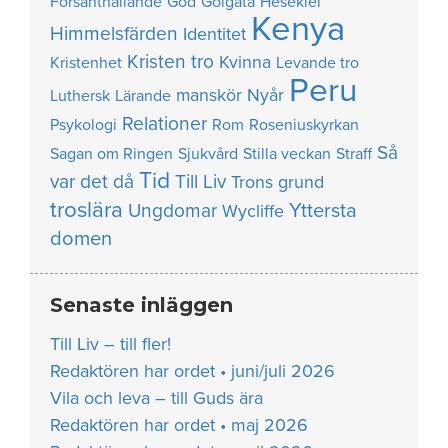
Försanthållande
God
Golgata
Hesekiel
Kenya
Himmelsfärden
Identitet
Kristen tro
Kvinna
Kristenhet
Levande tro
Peru
manskör
Nyår
Luthersk
Lärande
Relationer
Psykologi
Rom
Roseniuskyrkan
Så
Sagan om Ringen
Sjukvård
Stilla veckan
Straff
Tid
var det då
Till Liv
Trons grund
troslära
Yttersta
Ungdomar
Wycliffe
domen
Senaste inläggen
Till Liv – till fler!
Redaktören har ordet • juni/juli 2026
Vila och leva – till Guds ära
Redaktören har ordet • maj 2026