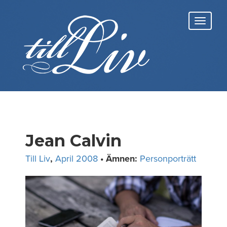
Skip
to
Toggl
content
navig
Jean Calvin
Till Liv
,
April 2008
• Ämnen:
Personporträtt