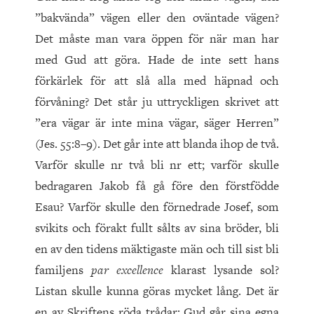
”bakvända” vägen eller den oväntade vägen?
Det måste man vara öppen för när man har
med Gud att göra. Hade de inte sett hans
förkärlek för att slå alla med häpnad och
förvåning? Det står ju uttryckligen skrivet att
”era vägar är inte mina vägar, säger Herren”
(Jes. 55:8–9). Det går inte att blanda ihop de två.
Varför skulle nr två bli nr ett; varför skulle
bedragaren Jakob få gå före den förstfödde
Esau? Varför skulle den förnedrade Josef, som
svikits och förakt fullt sålts av sina bröder, bli
en av den tidens mäktigaste män och till sist bli
familjens
par excellence
klarast lysande sol?
Listan skulle kunna göras mycket lång. Det är
en av Skriftens röda trådar: Gud går sina egna