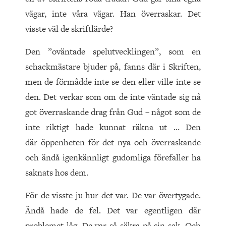
vägar, inte våra vägar. Han överraskar. Det
visste väl de skriftlärde?
Den ”oväntade spelutvecklingen”, som en
schackmästare bjuder på, fanns där i Skriften,
men de förmådde inte se den eller ville inte se
den. Det verkar som om de inte väntade sig nå
got överraskande drag från Gud – något som de
inte riktigt hade kunnat räkna ut … Den
där öppenheten för det nya och överraskande
och ändå igenkännligt gudomliga förefaller ha
saknats hos dem.
För de visste ju hur det var. De var övertygade.
Ändå hade de fel. Det var egentligen där
problemet låg. De var så säkra på sin sak. Och