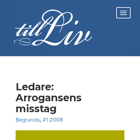
Skip
to
Toggl
content
navig
Ledare:
Arrogansens
misstag
Begrunda
,
#1 2008