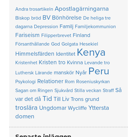
Apostlagärningarna
Andra trosartikeln
BV
Bönhörelse
Biskop
bröd
De heliga tre
Familj
dagarna
Depression
Familjekommunion
Fariseism
Finland
Filipperbrevet
Försanthållande
God
Golgata
Hesekiel
Kenya
Himmelsfärden
Identitet
Kristen tro
Kvinna
Kristenhet
Levande tro
Peru
manskör
Nyår
Luthersk
Lärande
Relationer
Psykologi
Rom
Roseniuskyrkan
Så
Sagan om Ringen
Sjukvård
Stilla veckan
Straff
Tid
var det då
Till Liv
Trons grund
troslära
Yttersta
Ungdomar
Wycliffe
domen
Senaste inläggen