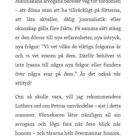
Människans arrogans bereder väg för fördomen
– att döma utan att ha tillräckligt på fötterna,
att låta skvaller, dålig journalistik eller
okunskap gälla före fakta. På samma sätt stäng
er den dörrar till nya erfarenheter, nya intryck,
nya frågor: ”Vi vet vilka de viktiga frågorna är
och vi vet svaren på dem. Därför behöver vi
inte lyssna till några nya frågor eller fundera
över några svar på dem.” Är det också vår
attityd?
Om så skulle vara, vill jag rekommendera
Luthers ord om Petrus omvändelse – sist i detta
nummer. Förnekaren låter nämligen all sin
arrogans och lögn fara när Jesu blick når
honom – och tårarna helt övermannar honom.