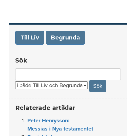
Till Liv
Begrunda
Sök
Search
for:
Relaterade artiklar
Peter Henrysson:
Messias i Nya testamentet