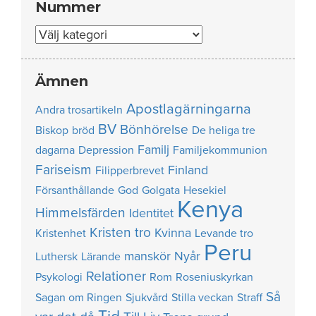
Nummer
Nummer
Ämnen
Apostlagärningarna
Andra trosartikeln
BV
Bönhörelse
Biskop
bröd
De heliga tre
Familj
dagarna
Depression
Familjekommunion
Fariseism
Finland
Filipperbrevet
Försanthållande
God
Golgata
Hesekiel
Kenya
Himmelsfärden
Identitet
Kristen tro
Kvinna
Kristenhet
Levande tro
Peru
manskör
Nyår
Luthersk
Lärande
Relationer
Psykologi
Rom
Roseniuskyrkan
Så
Sagan om Ringen
Sjukvård
Stilla veckan
Straff