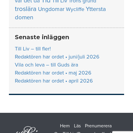
Tid
var det då
Till Liv
Trons grund
troslära
Yttersta
Ungdomar
Wycliffe
domen
Senaste inläggen
Till Liv – till fler!
Redaktören har ordet • juni/juli 2026
Vila och leva – till Guds ära
Redaktören har ordet • maj 2026
Redaktören har ordet • april 2026
Hem
Läs
Prenumerera