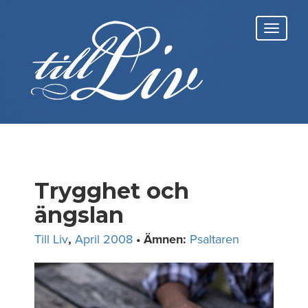
Skip
to
Toggl
content
navig
Trygghet och
ängslan
Till Liv
,
April 2008
• Ämnen:
Psaltaren