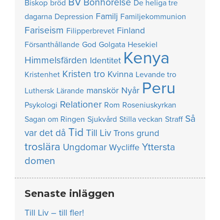
BV
Bönhörelse
Biskop
bröd
De heliga tre
Familj
dagarna
Depression
Familjekommunion
Fariseism
Finland
Filipperbrevet
Försanthållande
God
Golgata
Hesekiel
Kenya
Himmelsfärden
Identitet
Kristen tro
Kvinna
Kristenhet
Levande tro
Peru
manskör
Nyår
Luthersk
Lärande
Relationer
Psykologi
Rom
Roseniuskyrkan
Så
Sagan om Ringen
Sjukvård
Stilla veckan
Straff
Tid
var det då
Till Liv
Trons grund
troslära
Yttersta
Ungdomar
Wycliffe
domen
Senaste inläggen
Till Liv – till fler!