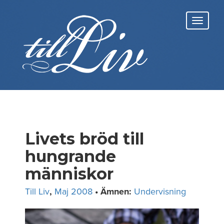
Skip
to
Toggl
content
navig
Livets bröd till
hungrande
människor
Till Liv
,
Maj 2008
• Ämnen:
Undervisning