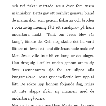
och två fiskar mättade Jesus över fem tusen
människor. Detta gav ett oerhört gensvar bland
de människor som genom fiskarna och bröden
i bokstavlig mening fått ett smakprov på hans
underbara makt. ”Tänk om Jesus blev vår
kung”, tänkte de. Och nog skulle det ha varit
lättare att leva i ett land där Jesus hade makten!
Men Jesus ville inte bli en kung av det slaget.
Han drog sig i stället undan genom att ta sig
över Gennesarets sjö för att slippa alla
kungamakare. Dessa gav emellertid inte upp så
lätt. De sökte upp honom följande dag, ivriga
att inte släppa ifrån sig mannen med de
underbara gåvorna.
När de fann den märklige Mästaren, började