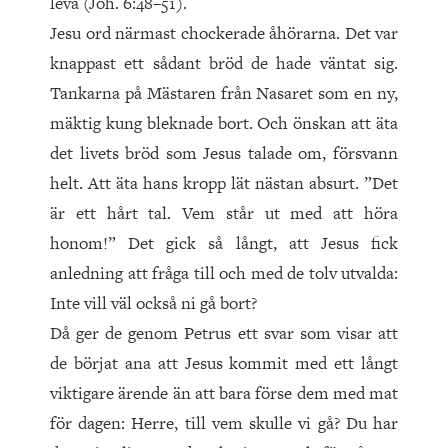
leva (Joh. 6:48–51).
Jesu ord närmast chockerade åhörarna. Det var
knappast ett sådant bröd de hade väntat sig.
Tankarna på Mästaren från Nasaret som en ny,
mäktig kung bleknade bort. Och önskan att äta
det livets bröd som Jesus talade om, försvann
helt. Att äta hans kropp lät nästan absurt. ”Det
är ett hårt tal. Vem står ut med att höra
honom!” Det gick så långt, att Jesus fick
anledning att fråga till och med de tolv utvalda:
Inte vill väl också ni gå bort?
Då ger de genom Petrus ett svar som visar att
de börjat ana att Jesus kommit med ett långt
viktigare ärende än att bara förse dem med mat
för dagen: Herre, till vem skulle vi gå? Du har