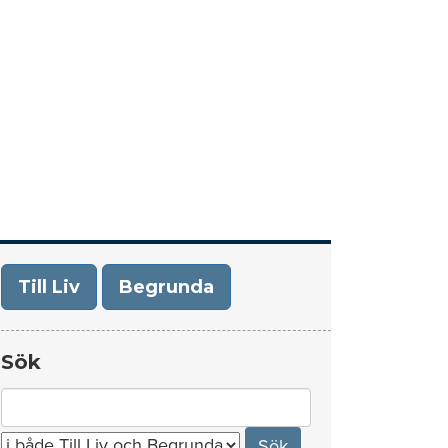
era
Om Till Liv/Begrunda
Kontakt
Till Liv
Begrunda
Sök
Search
for: