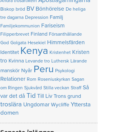
Apostlagärningarna
Andra trosartikeln
BV
Bönhörelse
Biskop
bröd
De heliga
Familj
tre dagarna
Depression
Fariseism
Familjekommunion
Finland
Filipperbrevet
Försanthållande
Himmelsfärden
God
Golgata
Hesekiel
Kenya
Kristen
Identitet
Kristenhet
tro
Kvinna
Levande tro
Luthersk
Lärande
Peru
manskör
Nyår
Psykologi
Relationer
Rom
Roseniuskyrkan
Sagan
Så
om Ringen
Sjukvård
Stilla veckan
Straff
Tid
var det då
Till Liv
Trons grund
troslära
Yttersta
Ungdomar
Wycliffe
domen