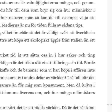
flesta av oss är valmöjligheterna många, och genom
 du hör till dem som bryr sig om hur människor i
 hur naturen mår, så kan du till exempel välja att
Medierna är nu för tiden fulla av sådana tips.
, vilket innebär att det är väldigt svårt att överblicka
tre att köpa ett ekologiskt äpple från Italien än ett
cket tid åt att sätta oss in i hur saker och ting
gen är det bästa sättet att tillbringa sin tid. Borde
t kaffe och de bananer som vi kan köpa i affären inte
iskors liv i andra delar av världen? I så fall blir det
snarare än för mig som konsument. Men då krävs i
id att komma överens om, och hur många människors
hur svårt det är att rädda världen. Då är det så skönt