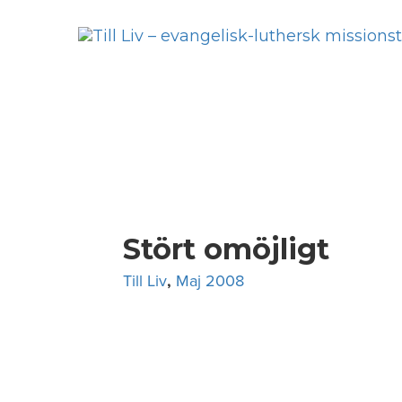
Skip
to
content
Stört omöjligt
Till Liv
,
Maj 2008