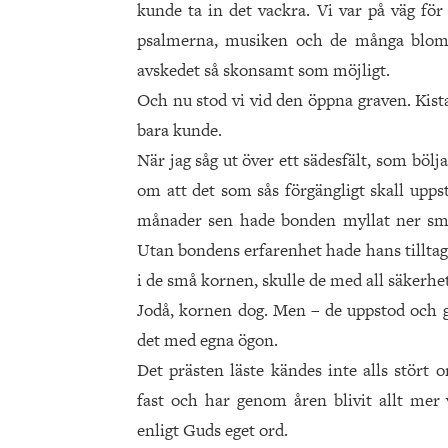
kunde ta in det vackra. Vi var på väg för
psalmerna, musiken och de många blomm
avskedet så skonsamt som möjligt.
Och nu stod vi vid den öppna graven. Kista
bara kunde.
När jag såg ut över ett sädesfält, som böl
om att det som sås förgängligt skall uppstå
månader sen hade bonden myllat ner små 
Utan bondens erfarenhet hade hans tilltag 
i de små kornen, skulle de med all säkerhet
Jodå, kornen dog. Men – de uppstod och gav
det med egna ögon.
Det prästen läste kändes inte alls stört 
fast och har genom åren blivit allt mer 
enligt Guds eget ord.