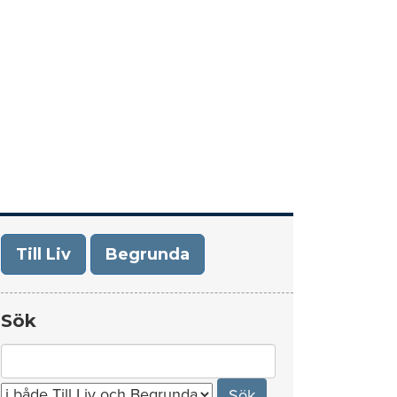
era
Om Till Liv/Begrunda
Kontakt
Till Liv
Begrunda
Sök
Search
for: