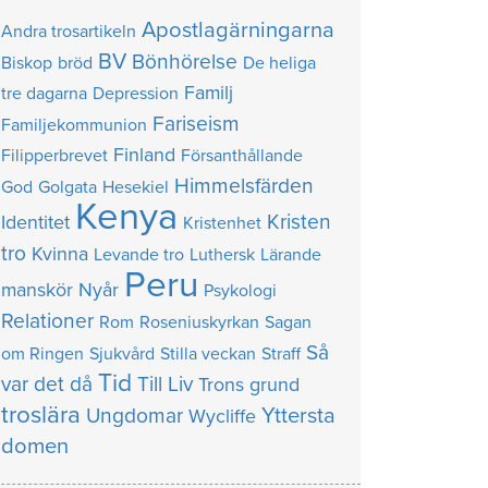
Apostlagärningarna
Andra trosartikeln
BV
Bönhörelse
Biskop
bröd
De heliga
Familj
tre dagarna
Depression
Fariseism
Familjekommunion
Finland
Filipperbrevet
Försanthållande
Himmelsfärden
God
Golgata
Hesekiel
Kenya
Kristen
Identitet
Kristenhet
tro
Kvinna
Levande tro
Luthersk
Lärande
Peru
manskör
Nyår
Psykologi
Relationer
Rom
Roseniuskyrkan
Sagan
Så
om Ringen
Sjukvård
Stilla veckan
Straff
Tid
var det då
Till Liv
Trons grund
troslära
Yttersta
Ungdomar
Wycliffe
domen