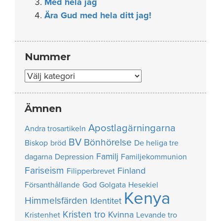
Med hela jag
Ära Gud med hela ditt jag!
Nummer
Nummer
Ämnen
Apostlagärningarna
Andra trosartikeln
BV
Bönhörelse
Biskop
bröd
De heliga tre
Familj
dagarna
Depression
Familjekommunion
Fariseism
Finland
Filipperbrevet
Försanthållande
God
Golgata
Hesekiel
Kenya
Himmelsfärden
Identitet
Kristen tro
Kvinna
Kristenhet
Levande tro