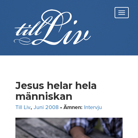
Skip
to
Toggl
content
navig
Jesus helar hela
människan
Till Liv
,
Juni 2008
• Ämnen:
Intervju