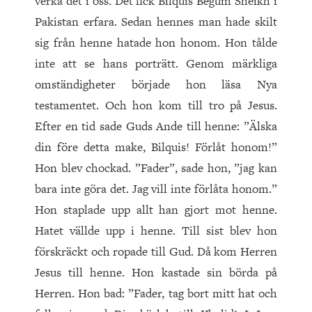
verka det i oss. Det fick Bilquis Begum Sheikh i
Pakistan erfara. Sedan hennes man hade skilt
sig från henne hatade hon honom. Hon tålde
inte att se hans porträtt. Genom märkliga
omständigheter började hon läsa Nya
testamentet. Och hon kom till tro på Jesus.
Efter en tid sade Guds Ande till henne: ”Älska
din före detta make, Bilquis! Förlåt honom!”
Hon blev chockad. ”Fader”, sade hon, ”jag kan
bara inte göra det. Jag vill inte förlåta honom.”
Hon staplade upp allt han gjort mot henne.
Hatet vällde upp i henne. Till sist blev hon
förskräckt och ropade till Gud. Då kom Herren
Jesus till henne. Hon kastade sin börda på
Herren. Hon bad: ”Fader, tag bort mitt hat och