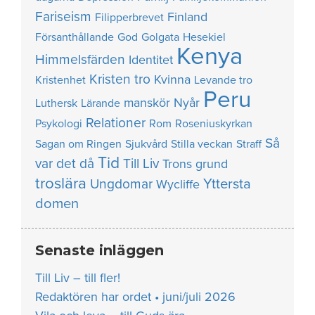
Fariseism
Finland
Filipperbrevet
Försanthållande
God
Golgata
Hesekiel
Kenya
Himmelsfärden
Identitet
Kristen tro
Kvinna
Kristenhet
Levande tro
Peru
manskör
Nyår
Luthersk
Lärande
Relationer
Psykologi
Rom
Roseniuskyrkan
Så
Sagan om Ringen
Sjukvård
Stilla veckan
Straff
Tid
var det då
Till Liv
Trons grund
troslära
Yttersta
Ungdomar
Wycliffe
domen
Senaste inläggen
Till Liv – till fler!
Redaktören har ordet • juni/juli 2026