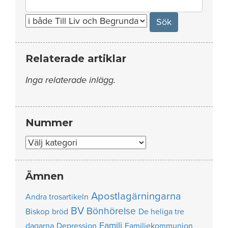
for:
Relaterade artiklar
Inga relaterade inlägg.
Nummer
Nummer
Ämnen
Apostlagärningarna
Andra trosartikeln
BV
Bönhörelse
Biskop
bröd
De heliga tre
Familj
dagarna
Depression
Familjekommunion