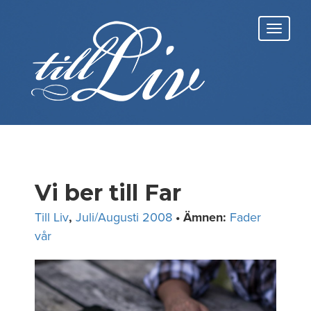
Skip
to
Toggl
content
navig
Vi ber till Far
Till Liv
,
Juli/Augusti 2008
• Ämnen:
Fader
vår