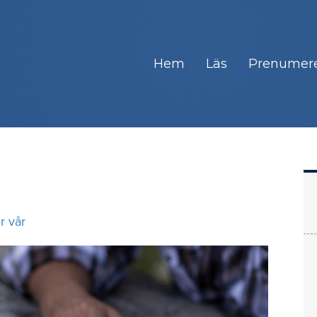
Hem
Läs
Prenumer
r vår