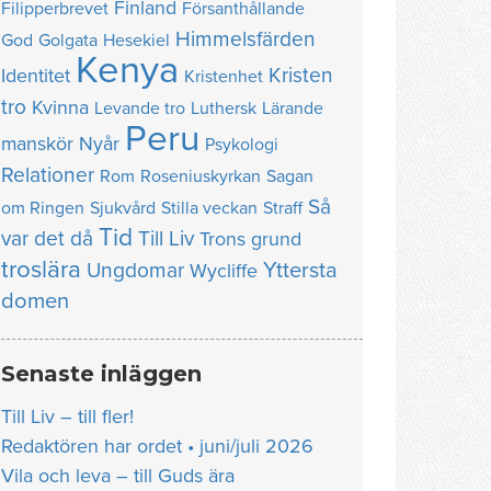
Finland
Filipperbrevet
Försanthållande
Himmelsfärden
God
Golgata
Hesekiel
Kenya
Kristen
Identitet
Kristenhet
tro
Kvinna
Levande tro
Luthersk
Lärande
Peru
manskör
Nyår
Psykologi
Relationer
Rom
Roseniuskyrkan
Sagan
Så
om Ringen
Sjukvård
Stilla veckan
Straff
Tid
var det då
Till Liv
Trons grund
troslära
Yttersta
Ungdomar
Wycliffe
domen
Senaste inläggen
Till Liv – till fler!
Redaktören har ordet • juni/juli 2026
Vila och leva – till Guds ära