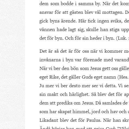
dem som bodde i samma by. När det kom e
ansvar för att gästen blev väl mottagen. D
gick byns ärende. Här fick ingen svika, d
vännen hade lagt sig, skulle han stiga up
det för byn. Och för sin heder i byn. (Luk. 1
Det är så det är för oss när vi kommer me
invånarna i byn var förenade med varandr
När vi ber den bön som Jesus gett oss gäll
eget Rike, det gäller Guds eget namn (Hes.
Ju mer vi ber desto mer ser vi detta. Vi ser
sin makt och härlighet. Så blev det för a
dem att predika om Jesus. Då samlades de t
som har skapat himmel, jord och hav och al
Likadant blev det för Paulus. När han skr
Ändå börjar han med att prisa Gud: ”Välsi