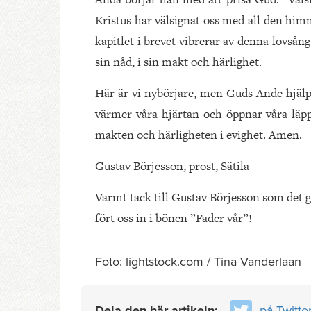
Kristus har välsignat oss med all den himm
kapitlet i brevet vibrerar av denna lovsång t
sin nåd, i sin makt och härlighet.
Här är vi nybörjare, men Guds Ande hjälp
värmer våra hjärtan och öppnar våra läppa
makten och härligheten i evighet. Amen.
Gustav Börjesson, prost, Sätila
Varmt tack till Gustav Börjesson som det 
fört oss in i bönen ”Fader vår”!
Foto: lightstock.com / Tina Vanderlaan
Dela den här artikeln:
på Twitte