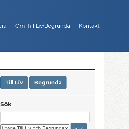
era
Om Till Liv/Begrunda
Kontakt
Till Liv
Begrunda
Sök
Search
for: