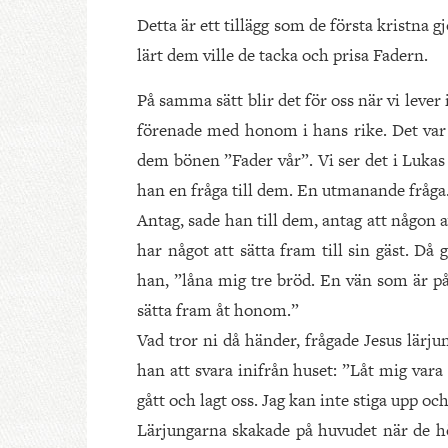
Detta är ett tillägg som de första kristna
lärt dem ville de tacka och prisa Fadern.
På samma sätt blir det för oss när vi lever
förenade med honom i hans rike. Det var 
dem bönen ”Fader vår”. Vi ser det i Lukas 
han en fråga till dem. En utmanande fråga
Antag, sade han till dem, antag att någon a
har något att sätta fram till sin gäst. Då 
han, ”låna mig tre bröd. En vän som är på
sätta fram åt honom.”
Vad tror ni då händer, frågade Jesus lär
han att svara inifrån huset: ”Låt mig vara
gått och lagt oss. Jag kan inte stiga upp oc
Lärjungarna skakade på huvudet när de hör