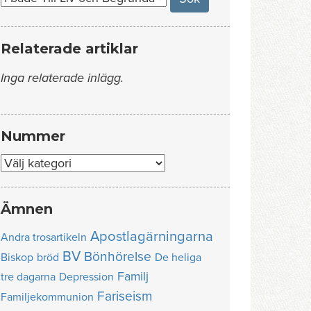
Relaterade artiklar
Inga relaterade inlägg.
Nummer
Nummer
Ämnen
Apostlagärningarna
Andra trosartikeln
BV
Bönhörelse
Biskop
bröd
De heliga
Familj
tre dagarna
Depression
Fariseism
Familjekommunion