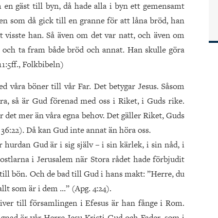
n gäst till byn, då hade alla i byn ett gemensamt
en som då gick till en granne för att låna bröd, han
et visste han. Så även om det var natt, och även om
p och ta fram både bröd och annat. Han skulle göra
1:5ff., Folkbibeln)
d våra böner till vår Far. Det betygar Jesus. Såsom
a, så är Gud förenad med oss i Riket, i Guds rike.
er det mer än våra egna behov. Det gäller Riket, Guds
 36:22). Då kan Gud inte annat än höra oss.
 hurdan Gud är i sig själv – i sin kärlek, i sin nåd, i
postlarna i Jerusalem när Stora rådet hade förbjudit
ill bön. Och de bad till Gud i hans makt: ”Herre, du
lt som är i dem …” (Apg. 4:24).
iver till församlingen i Efesus är han fånge i Rom.
gnad är vår Herre Jesu Kristi Gud och Fader, som i