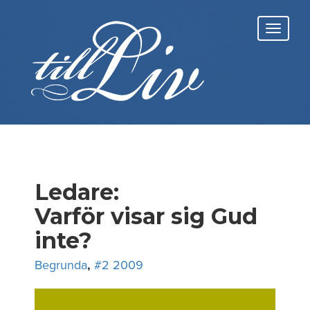
Skip
to
Toggl
content
navig
Ledare:
Varför visar sig Gud
inte?
Begrunda
,
#2 2009