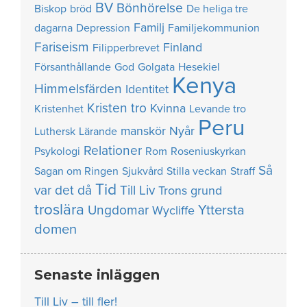
BV
Bönhörelse
Biskop
bröd
De heliga tre
Familj
dagarna
Depression
Familjekommunion
Fariseism
Finland
Filipperbrevet
Försanthållande
God
Golgata
Hesekiel
Kenya
Himmelsfärden
Identitet
Kristen tro
Kvinna
Kristenhet
Levande tro
Peru
manskör
Nyår
Luthersk
Lärande
Relationer
Psykologi
Rom
Roseniuskyrkan
Så
Sagan om Ringen
Sjukvård
Stilla veckan
Straff
Tid
var det då
Till Liv
Trons grund
troslära
Yttersta
Ungdomar
Wycliffe
domen
Senaste inläggen
Till Liv – till fler!